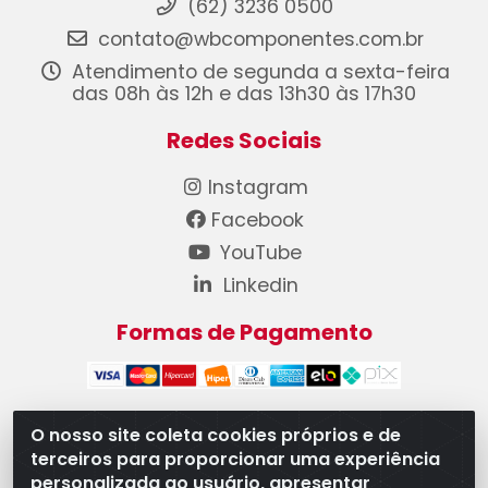
(62) 3236 0500
contato@wbcomponentes.com.br
Atendimento de segunda a sexta-feira
das 08h às 12h e das 13h30 às 17h30
Redes Sociais
Instagram
Facebook
YouTube
Linkedin
Formas de Pagamento
O nosso site coleta cookies próprios e de
terceiros para proporcionar uma experiência
WB Componentes Automotivos LTDA - CNPJ
personalizada ao usuário, apresentar
08.528.393/0001-12 - Rua do Níquel, 667 - Parque