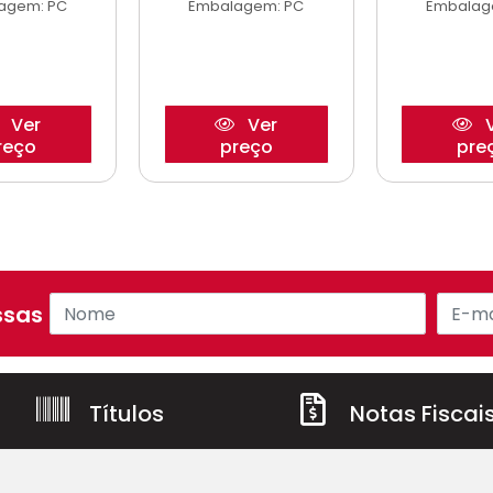
agem: PC
Embalagem: PC
Embalag
Ver
Ver
V
reço
preço
pre
sas ofertas!
Títulos
Notas Fiscai