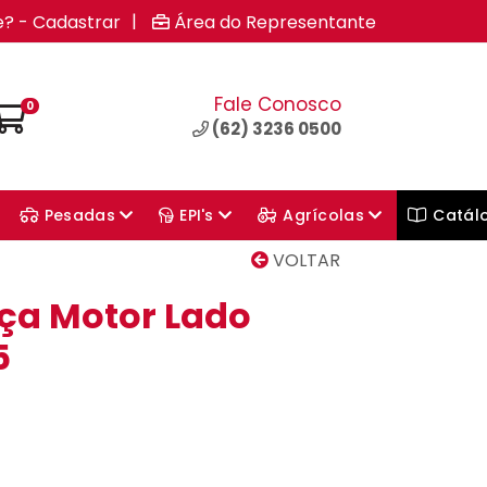
|
e? - Cadastrar
Área do Representante
Fale Conosco
0
(62) 3236 0500
Pesadas
EPI's
Agrícolas
Catál
VOLTAR
ça Motor Lado
5