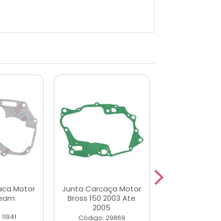
aca Motor
Junta Carcaça Motor
Junta Carcaç
ream
Bross 150 2003 Ate
Biz100 2013
2005
 11941
Código: 45
Código: 29869