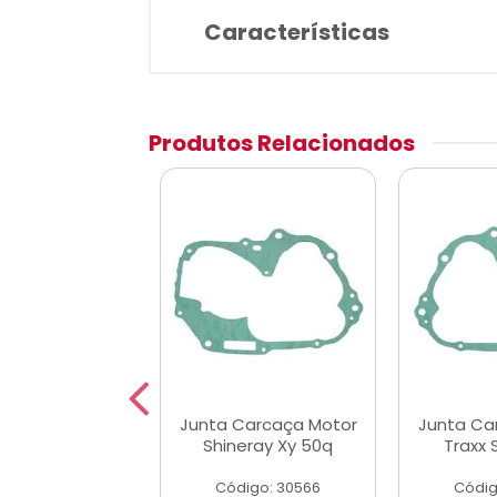
Características
Produtos Relacionados
Carcaça Motor
Junta Carcaça Motor
Junta Ca
100 2013/...
Shineray Xy 50q
Traxx 
igo: 45434
Código: 30566
Códig