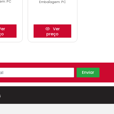
em: PC
Embalagem
Embalagem: PC
er
Ver
Ve
ço
preço
preço
s