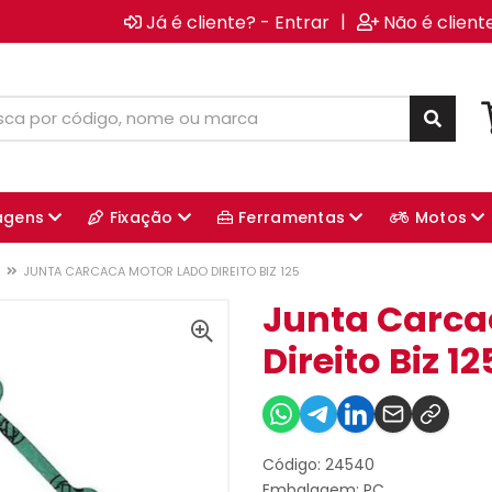
|
Já é cliente? - Entrar
Não é client
agens
Fixação
Ferramentas
Motos
JUNTA CARCACA MOTOR LADO DIREITO BIZ 125
Junta Carca
Direito Biz 12
Código: 24540
Embalagem: PC