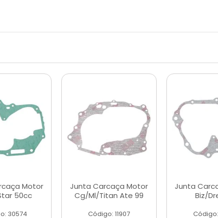
rcaça Motor
Junta Carcaça Motor
Junta Carc
Star 50cc
Cg/Ml/Titan Ate 99
Biz/D
o: 30574
Código: 11907
Código: