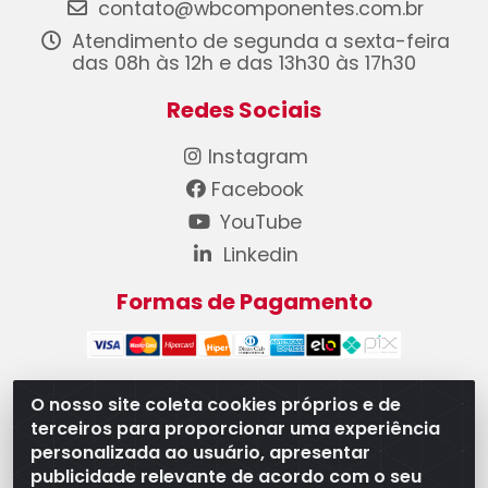
contato@wbcomponentes.com.br
Atendimento de segunda a sexta-feira
das 08h às 12h e das 13h30 às 17h30
Redes Sociais
Instagram
Facebook
YouTube
Linkedin
Formas de Pagamento
O nosso site coleta cookies próprios e de
terceiros para proporcionar uma experiência
WB Componentes Automotivos LTDA - CNPJ
personalizada ao usuário, apresentar
08.528.393/0001-12 - Rua do Níquel, 667 - Parque
publicidade relevante de acordo com o seu
Oeste Industrial, Goiânia/GO - CEP 74375-660