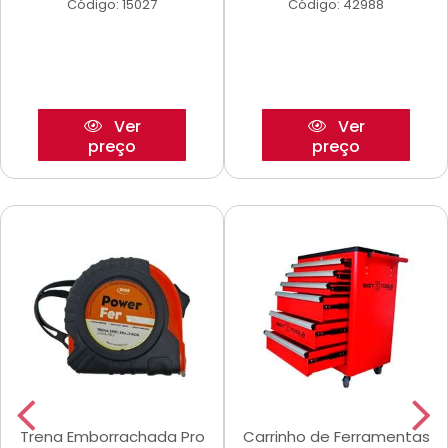
Código: 15027
Código: 42988
Ver
Ver
preço
preço
Trena Emborrachada Pro
Carrinho de Ferramentas