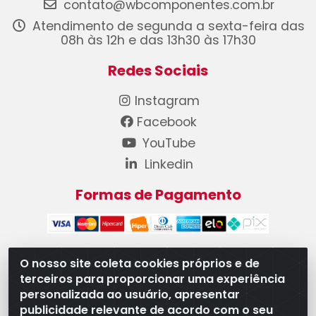
contato@wbcomponentes.com.br
Atendimento de segunda a sexta-feira das
08h às 12h e das 13h30 às 17h30
Redes Sociais
Instagram
Facebook
YouTube
Linkedin
Formas de Pagamento
O nosso site coleta cookies próprios e de
terceiros para proporcionar uma experiência
WB Componentes Automotivos LTDA - CNPJ
personalizada ao usuário, apresentar
08.528.393/0001-12 - Rua do Níquel, 667 - Parque
publicidade relevante de acordo com o seu
Oeste Industrial, Goiânia/GO - CEP 74375-660