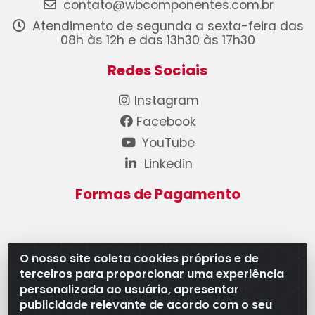
contato@wbcomponentes.com.br
Atendimento de segunda a sexta-feira das
08h às 12h e das 13h30 às 17h30
Redes Sociais
Instagram
Facebook
YouTube
Linkedin
Formas de Pagamento
O nosso site coleta cookies próprios e de
terceiros para proporcionar uma experiência
WB Componentes Automotivos LTDA - CNPJ
personalizada ao usuário, apresentar
08.528.393/0001-12 - Rua do Níquel, 667 - Parque
publicidade relevante de acordo com o seu
Oeste Industrial, Goiânia/GO - CEP 74375-660