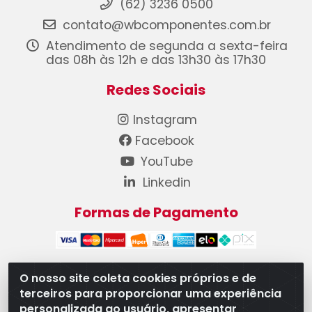
(62) 3236 0500
contato@wbcomponentes.com.br
Atendimento de segunda a sexta-feira
das 08h às 12h e das 13h30 às 17h30
Redes Sociais
Instagram
Facebook
YouTube
Linkedin
Formas de Pagamento
O nosso site coleta cookies próprios e de
terceiros para proporcionar uma experiência
WB Componentes Automotivos LTDA - CNPJ
personalizada ao usuário, apresentar
08.528.393/0001-12 - Rua do Níquel, 667 - Parque