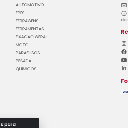
AUTOMOTIVO
EPI'S
das
FERRAGENS
FERRAMENTAS
Re
FIXACAO GERAL
MOTO
PARAFUSOS
PESADA
QUIMICOS
F
os para