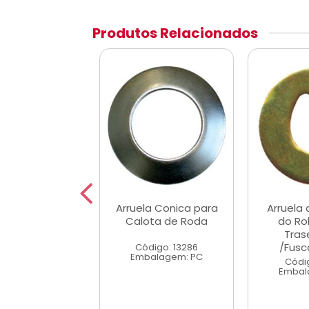
Produtos Relacionados
 de Encaixe do
Arruela Conica para
Arruela
nto Dianteira
Calota de Roda
do Ro
20/F1000
Tras
/Fus
Código: 13286
digo: 4377
Embalagem: PC
alagem: PC
Códi
Embal