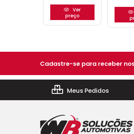
Ver
Ver
preço
preço
p
Cadastre-se para receber nos
Meus Pedidos