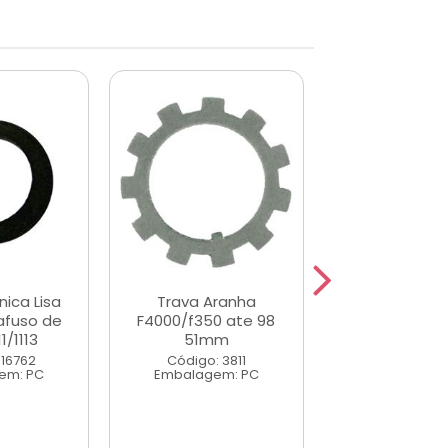
nica Lisa
Trava Aranha
Arruela de Enc
fuso de
F4000/f350 ate 98
Rolamento Di
1/1113
51mm
D20/F10
 16762
Código: 3811
Código: 4
em: PC
Embalagem: PC
Embalagem