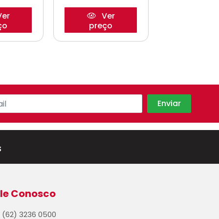
er
Ver
Ve
ço
preço
preço
s
le Conosco
(62) 3236 0500