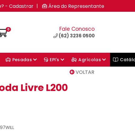
|
e? - Cadastrar
Área do Representante
Fale Conosco
0
(62) 3236 0500
Pesadas
EPI's
Agrícolas
Catál
VOLTAR
oda Livre L200
697WILL