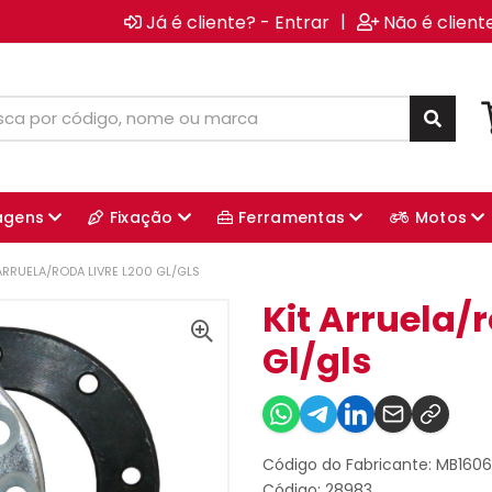
|
Já é cliente? - Entrar
Não é client
agens
Fixação
Ferramentas
Motos
 ARRUELA/RODA LIVRE L200 GL/GLS
Kit Arruela/r
Gl/gls
Código do Fabricante: MB160
Código: 28983