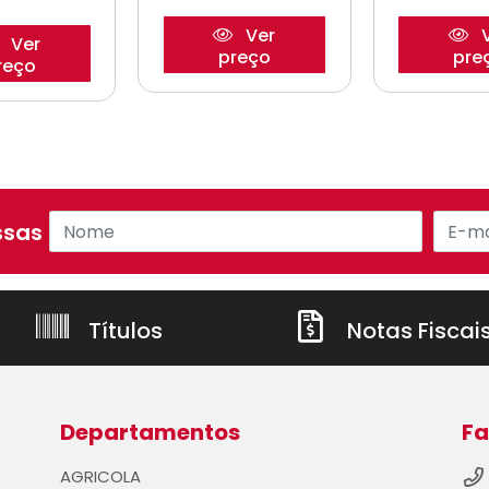
Ver
V
Ver
preço
pre
reço
sas ofertas!
Títulos
Notas Fiscai
Departamentos
Fa
AGRICOLA