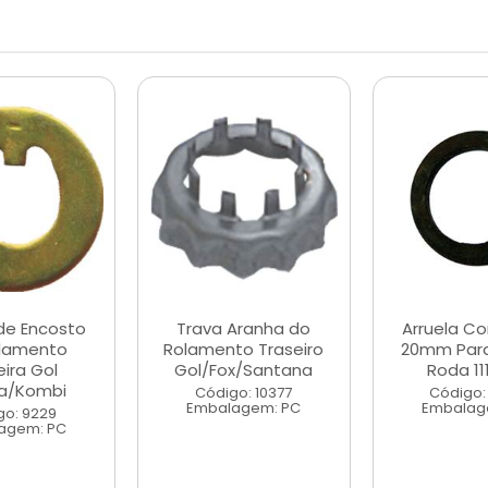
 de Encosto
Trava Aranha do
Arruela Co
lamento
Rolamento Traseiro
20mm Para
eira Gol
Gol/Fox/Santana
Roda 111
ca/Kombi
Código: 10377
Código:
Embalagem: PC
Embalag
go: 9229
agem: PC