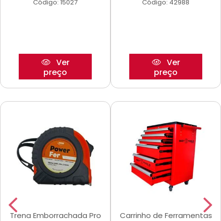
Código: 15027
Código: 42988
Ver
Ver
preço
preço
Trena Emborrachada Pro
Carrinho de Ferramentas