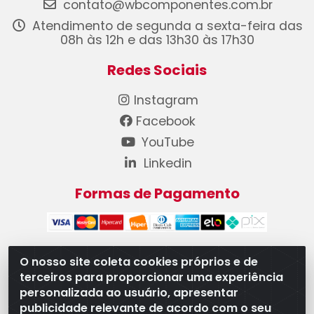
contato@wbcomponentes.com.br
Atendimento de segunda a sexta-feira das
08h às 12h e das 13h30 às 17h30
Redes Sociais
Instagram
Facebook
YouTube
Linkedin
Formas de Pagamento
O nosso site coleta cookies próprios e de
terceiros para proporcionar uma experiência
WB Componentes Automotivos LTDA - CNPJ
personalizada ao usuário, apresentar
08.528.393/0001-12 - Rua do Níquel, 667 - Parque
publicidade relevante de acordo com o seu
Oeste Industrial, Goiânia/GO - CEP 74375-660