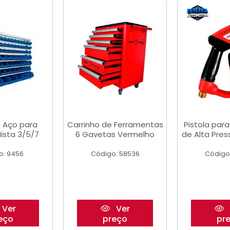
 Aço para
Carrinho de Ferramentas
Pistola par
ista 3/5/7
6 Gavetas Vermelho
de Alta Pre
o: 9456
Código: 58536
Código
Ver
Ver
eço
preço
pr