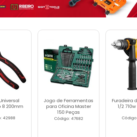
Universal
Jogo de Ferramentas
Furadeira 
o 8 200mm
para Oficina Master
1/2 710w
150 Peças
: 42988
Código
Código: 47682