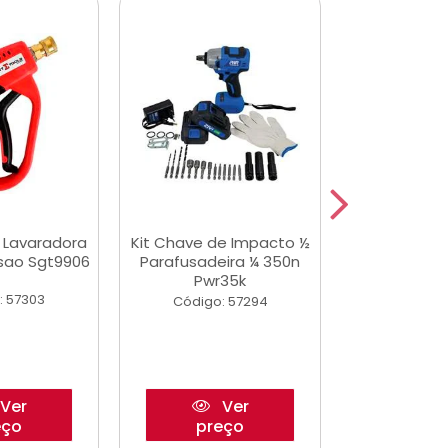
a Lavaradora
Kit Chave de Impacto ½
Adesivo Epox
ssao Sgt9906
Parafusadeira ¼ 350n
Transp.
Pwr35k
: 57303
Código:
Código: 57294
Ver
Ver
eço
preço
pre