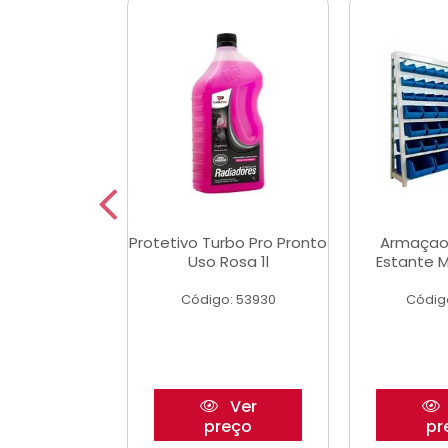
Multimec X3
Protetivo Turbo Pro Pronto
Armaçao
Uso Rosa 1l
Estante M
o: 50273
Código: 53930
Códig
Ver
Ver
reço
preço
pr