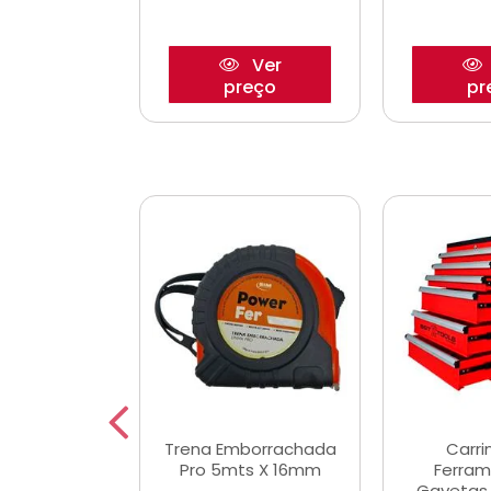
Ver
Ver
reço
preço
pr
De Corte
Trena Emborrachada
Carri
3/64x7/8
Pro 5mts X 16mm
Ferram
0x22,2mm
Gavetas