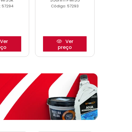
: 57294
Código: 57293
Código:
Ver
Ver
eço
preço
pre