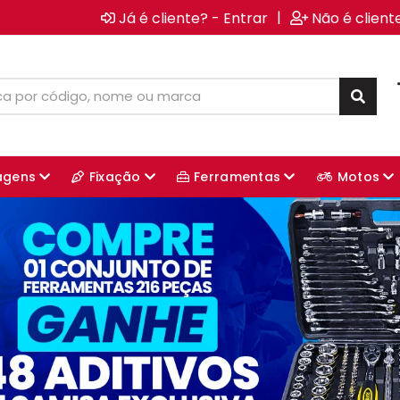
|
Já é cliente? - Entrar
Não é client
agens
Fixação
Ferramentas
Motos