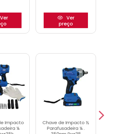
Ver
Ver
eço
preço
pre
de Impacto
Chave de Impacto ½
Jogo de C
sadeira ¼
Parafusadeira ¼ .
Fenda 
Pwr35k
350nm Pwr35
S3800