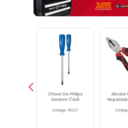
 Magnetica
Chave De Philips
Alicate 
ngular
Gedore 1/4x6
Niquelad
o: 56779
Código: 15027
Código