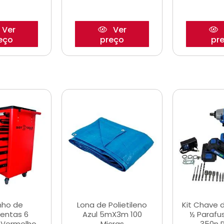
Ver
Ver
eço
preço
pr
nho de
Lona de Polietileno
Kit Chave 
entas 6
Azul 5mX3m 100
½ Parafu
 Vermelho
Micras
350n 