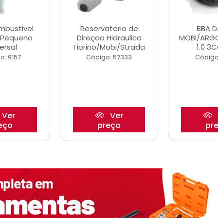
ombustivel
Reservatorio de
BBA 
o Pequeno
Direçao Hidraulica
MOBI/ARG
ersal
Fiorino/Mobi/Strada
1.0 3C
o: 9157
Código: 57333
Código
Ver
Ver
eço
preço
pr