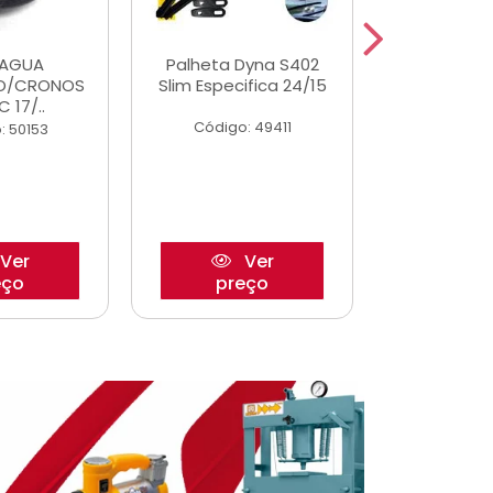
DAGUA
Palheta Dyna S402
Eixo P
O/CRONOS
Slim Especifica 24/15
Trambulad
C 17/..
05/
Código: 49411
: 50153
Código:
Ver
Ver
eço
preço
pre