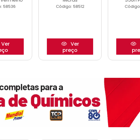
: 58536
Código: 58512
Código
Ver
Ver
eço
preço
pr