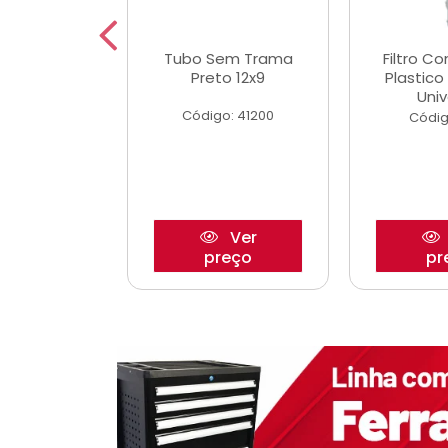
dro Roda
Tubo Sem Trama
Filtro C
,63mm
Preto 12x9
Plastic
o/Strada
Univ
Código: 41200
o: 27880
Códig
Ver
Ver
reço
preço
pr