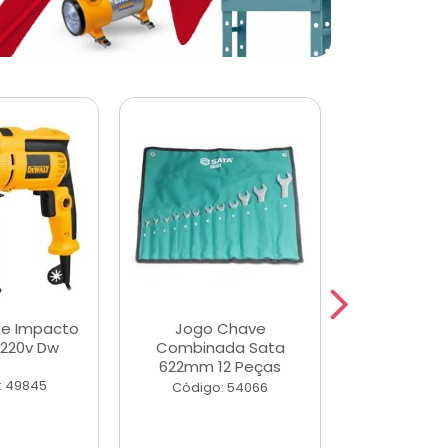
de Impacto
Jogo Chave
Jogo de Ch
 220v Dw
Combinada Sata
Longas e 
622mm 12 Peças
Peças
: 49845
Código: 54066
Código: