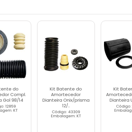
atente do
Kit Batente do
Kit Bate
dor Compl.
Amortecedor
Amortecedo
a Gol 98/14
Dianteira Onix/prisma
Dianteira 
12/..
o: 12859
Código:
agem: KT
Embalag
Código: 43309
Embalagem: KT