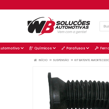
Automotivo
Químicos
Parafusos
Ferr
INÍCIO
SUSPENSÃO
KIT BATENTE AMORTECED