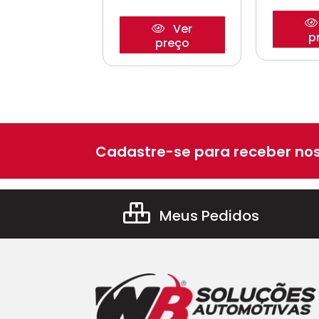
Ver
Ver
p
preço
preço
Cadastre-se para receber nos
Meus Pedidos