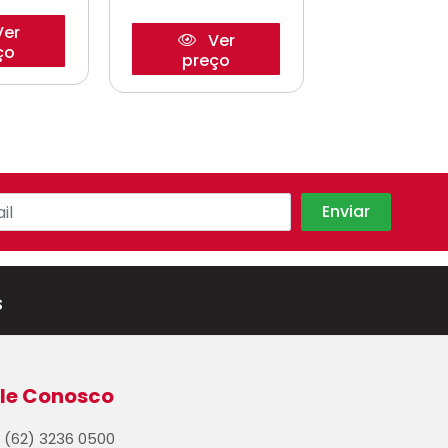
er
Ver
Ve
ço
preço
preço
s
le Conosco
(62) 3236 0500