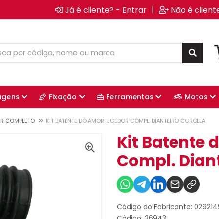
|
Já é cliente? - Entrar
Não é client
agens
Fixação
Ferramentas
Motos
OR COMPLETO
KIT BATENTE DO AMORTECEDOR COMPL. DIANTEIRO COROLLA
Kit Batente
Compl. Diant
Código do Fabricante: 02921
Código: 26943