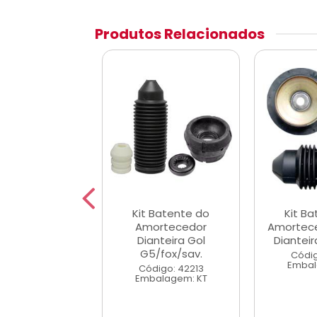
Produtos Relacionados
 Batente do
Kit Batente do
Kit B
ortecedor
Amortecedor
Amortece
nteira. Lado
Dianteira Gol
Dianteir
do Mec/Lado...
G5/fox/sav.
Códig
Embal
digo: 43299
Código: 42213
alagem: KT
Embalagem: KT