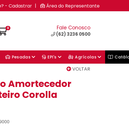
|
e? - Cadastrar
Área do Representante
Fale Conosco
0
(62) 3236 0500
Pesadas
EPI's
Agrícolas
Catál
VOLTAR
 do Amortecedor
eiro Corolla
49000