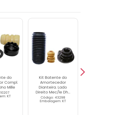
nte do
Kit Batente do
Kit Batent
r Compl.
Amortecedor
Amortece
Uno Mille
Dianteira. Lado
Dianteira. 
Direito Mec/le Dh...
Esquerdo Mec/
 10207
em: KT
Código: 43298
Código: 43
Embalagem: KT
Embalagem