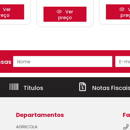
Ver
V
Ver
reço
pre
preço
sas ofertas!
Títulos
Notas Fiscai
Departamentos
Fa
AGRICOLA