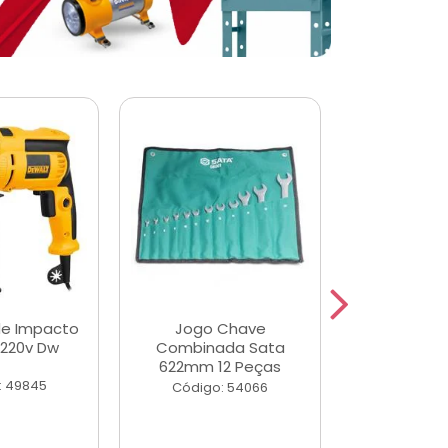
de Impacto
Jogo Chave
Jogo de Ch
 220v Dw
Combinada Sata
Longas e 
622mm 12 Peças
Peças
: 49845
Código: 54066
Código: