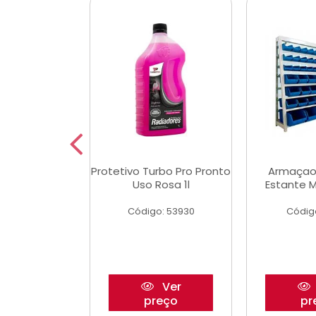
aulico Garrafa
Protetivo Turbo Pro Pronto
Armaçao
 Toneladas
Uso Rosa 1l
Estante M
o: 51655
Código: 53930
Códig
Ver
Ver
reço
preço
pr