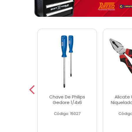
 Magnetica
Chave De Philips
Alicate 
ngular
Gedore 1/4x6
Niquelad
o: 56779
Código: 15027
Código