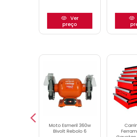
Ver
Ver
reço
preço
pr
e Chaves
Moto Esmeril 360w
Carri
ais Curtas
Bivolt Rebolo 6
Ferram
12mm com 9
Gavetas