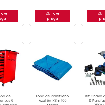
Ver
Ver
eço
preço
pr
nho de
Lona de Polietileno
Kit Chave 
entas 6
Azul 5mX3m 100
½ Parafu
 Vermelho
Micras
350n 