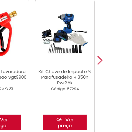
a Lavaradora
Kit Chave de Impacto ½
Jogo De Ferr
ssao Sgt9906
Parafusadeira ¼ 350n
Master 178 
Pwr35k
Ofic
: 57303
Código: 57294
Código:
Ver
Ver
eço
preço
pre