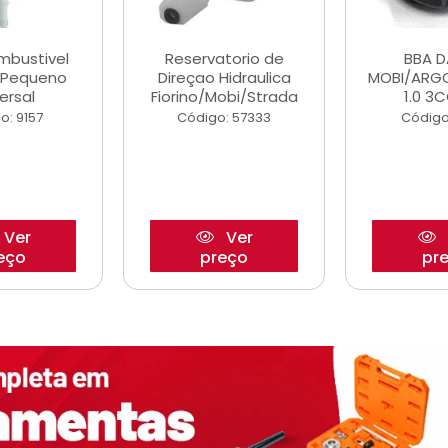
ombustivel
Reservatorio de
BBA 
o Pequeno
Direçao Hidraulica
MOBI/ARG
ersal
Fiorino/Mobi/Strada
1.0 3C
o: 9157
Código: 57333
Código
Ver
Ver
eço
preço
pr