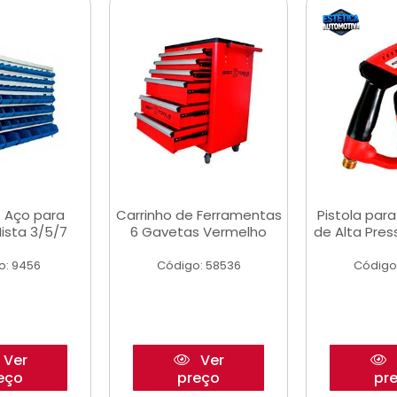
 Aço para
Carrinho de Ferramentas
Pistola par
ista 3/5/7
6 Gavetas Vermelho
de Alta Pre
o: 9456
Código: 58536
Código
Ver
Ver
eço
preço
pr