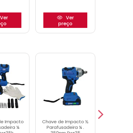
Ver
Ver
eço
preço
pre
de Impacto
Chave de Impacto ½
Jogo de C
sadeira ¼
Parafusadeira ¼ .
Fenda 
Pwr35k
350nm Pwr35
S3800