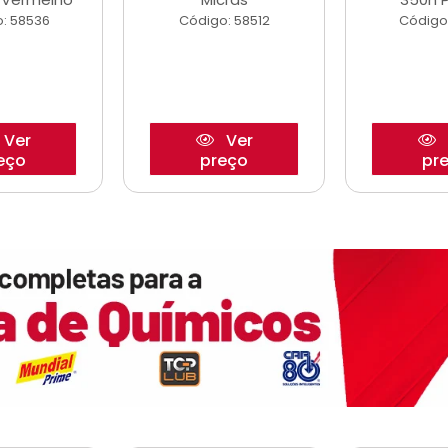
: 58536
Código: 58512
Código
Ver
Ver
eço
preço
pr