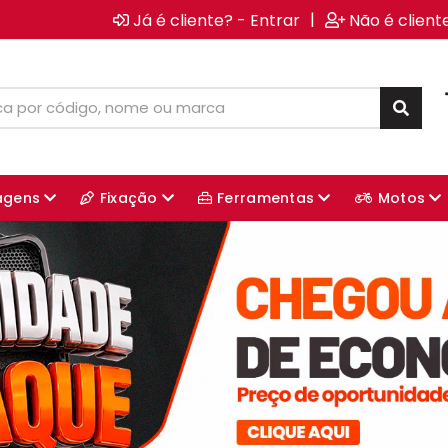
|
Já é cliente? - Entrar
Não é client
agens
Fixação
Ferramentas
Motos