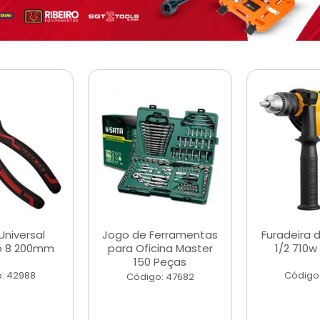
Universal
Jogo de Ferramentas
Furadeira 
o 8 200mm
para Oficina Master
1/2 710w
150 Peças
: 42988
Código
Código: 47682