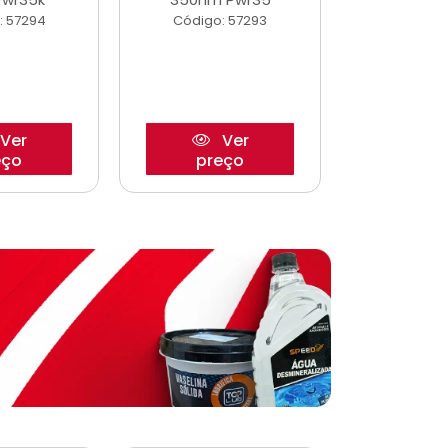
: 57294
Código: 57293
Código:
Ver
Ver
eço
preço
pre