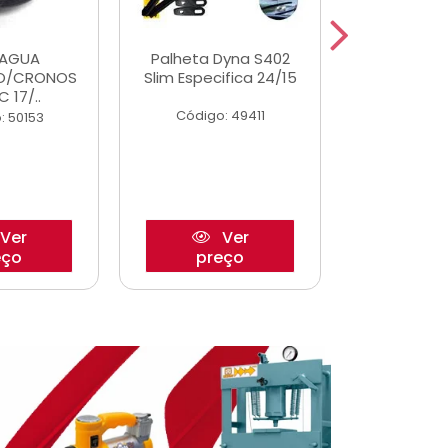
DAGUA
Palheta Dyna S402
Tapete U
O/CRONOS
Slim Especifica 24/15
Adaptad
C 17/..
Mode
Código: 49411
: 50153
Código:
Ver
Ver
eço
preço
pre