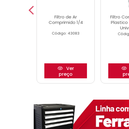
etor iwp176
Filtro de Ar
Filtro C
 1.0 05/
Comprimido 1/4
Plastic
Univ
o: 28425
Código: 43083
Códig
Ver
Ver
reço
preço
pr