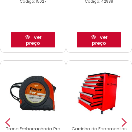
Código: 15027
Código: 42988
Ver
Ver
preço
preço
Trena Emborrachada Pro
Carrinho de Ferramentas