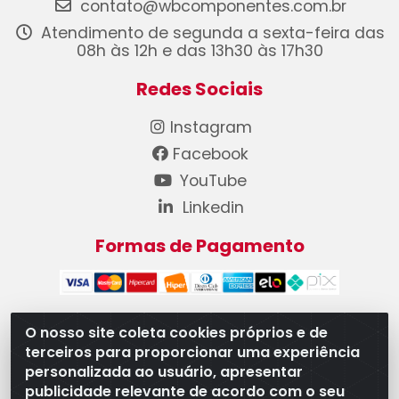
contato@wbcomponentes.com.br
Atendimento de segunda a sexta-feira das
08h às 12h e das 13h30 às 17h30
Redes Sociais
Instagram
Facebook
YouTube
Linkedin
Formas de Pagamento
O nosso site coleta cookies próprios e de
terceiros para proporcionar uma experiência
WB Componentes Automotivos LTDA - CNPJ
personalizada ao usuário, apresentar
08.528.393/0001-12 - Rua do Níquel, 667 - Parque
publicidade relevante de acordo com o seu
Oeste Industrial, Goiânia/GO - CEP 74375-660