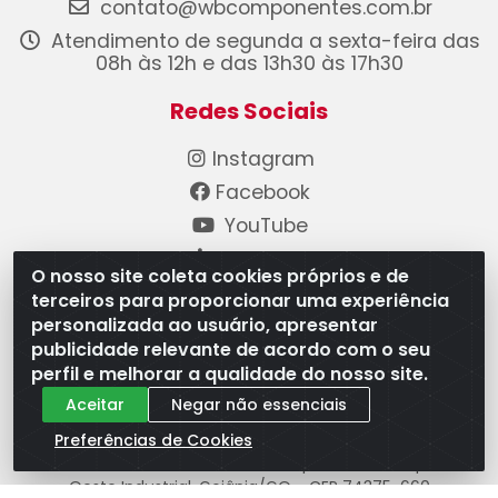
contato@wbcomponentes.com.br
Atendimento de segunda a sexta-feira das
08h às 12h e das 13h30 às 17h30
Redes Sociais
Instagram
Facebook
YouTube
Linkedin
O nosso site coleta cookies próprios e de
terceiros para proporcionar uma experiência
Formas de Pagamento
personalizada ao usuário, apresentar
publicidade relevante de acordo com o seu
perfil e melhorar a qualidade do nosso site.
Aceitar
Negar não essenciais
Preferências de Cookies
WB Componentes Automotivos LTDA - CNPJ
08.528.393/0001-12 - Rua do Níquel, 667 - Parque
Oeste Industrial, Goiânia/GO - CEP 74375-660