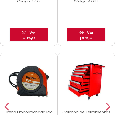
Código: 15027
Código: 42988
Ver
Ver
preço
preço
Trena Emborrachada Pro
Carrinho de Ferramentas