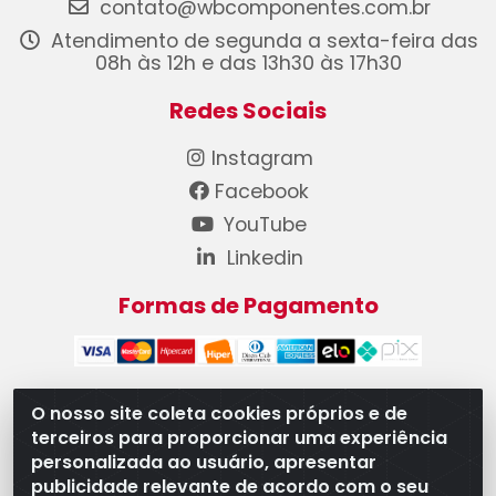
contato@wbcomponentes.com.br
Atendimento de segunda a sexta-feira das
08h às 12h e das 13h30 às 17h30
Redes Sociais
Instagram
Facebook
YouTube
Linkedin
Formas de Pagamento
O nosso site coleta cookies próprios e de
terceiros para proporcionar uma experiência
WB Componentes Automotivos LTDA - CNPJ
personalizada ao usuário, apresentar
08.528.393/0001-12 - Rua do Níquel, 667 - Parque
publicidade relevante de acordo com o seu
Oeste Industrial, Goiânia/GO - CEP 74375-660