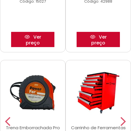
Código: 15027
Código: 42988
Ver
Ver
preço
preço
Trena Emborrachada Pro
Carrinho de Ferramentas