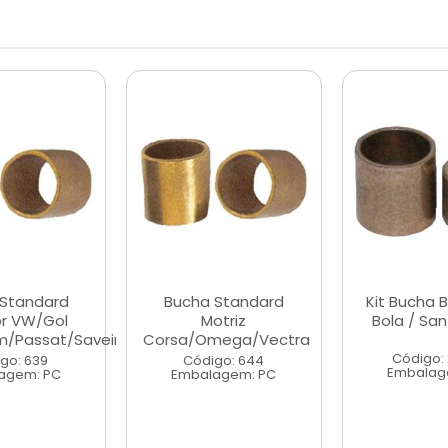
 Standard
Bucha Standard
Kit Bucha 
or VW/Gol
Motriz
Bola / San
/Passat/Saveiro
Corsa/Omega/Vectra
Código:
go: 639
Código: 644
Embalag
agem: PC
Embalagem: PC