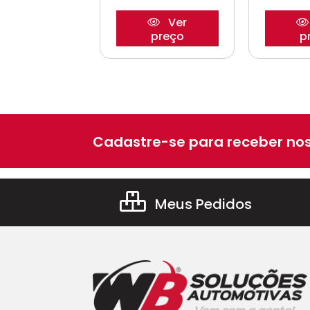
Ver
Ver
preço
preço
p
Cadastre-se para receber nos
Meus Pedidos