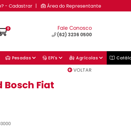
|
e? - Cadastrar
Área do Representante
Fale Conosco
0
(62) 3236 0500
Pesadas
EPI's
Agrícolas
Catál
VOLTAR
d Bosch Fiat
03000