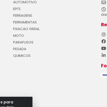
AUTOMOTIVO
EPI'S
das
FERRAGENS
FERRAMENTAS
Re
FIXACAO GERAL
MOTO
PARAFUSOS
PESADA
QUIMICOS
F
os para