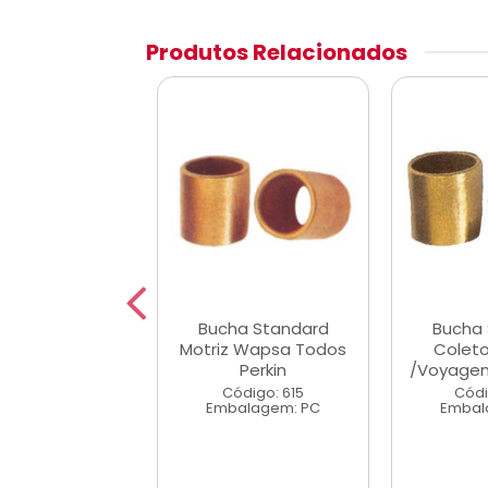
Produtos Relacionados
a 3x Motriz
Bucha Standard
Bucha
Todos Perkins
Motriz Wapsa Todos
Colet
GM
Perkin
/Voyagem
ódigo: 617
Código: 615
Códi
alagem: PC
Embalagem: PC
Embal