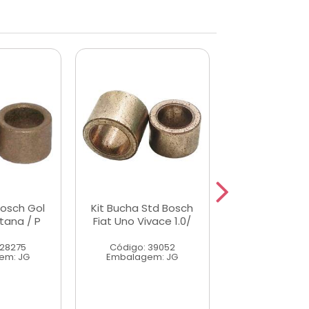
Bosch Gol
Kit Bucha Std Bosch
Bucha 3x M
tana / P
Fiat Uno Vivace 1.0/
Wapsa Todos 
GM
 28275
Código: 39052
Código: 6
em: JG
Embalagem: JG
Embalagem