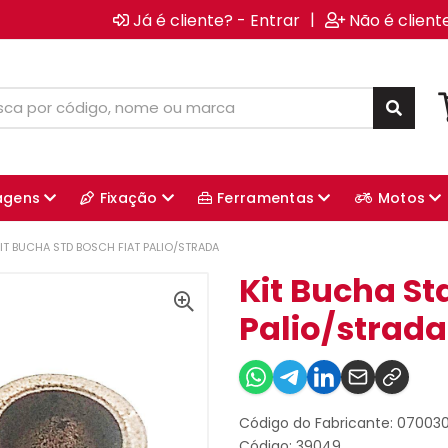
|
Já é cliente? - Entrar
Não é client
agens
Fixação
Ferramentas
Motos
IT BUCHA STD BOSCH FIAT PALIO/STRADA
Kit Bucha St
Palio/strada
Código do Fabricante: 07003
Código: 39049