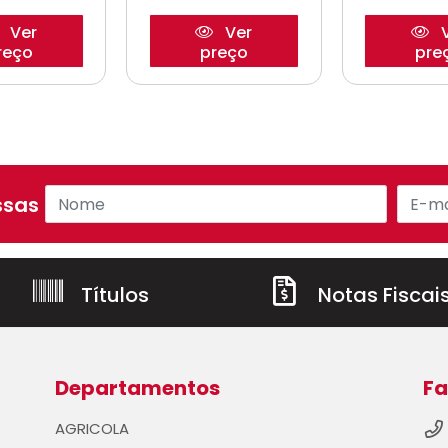
Ver
Ver
V
reço
preço
pre
sas ofertas!
Títulos
Notas Fiscai
Departamentos
Fa
AGRICOLA