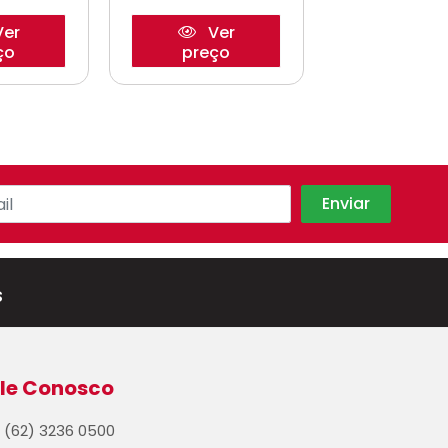
er
Ver
Ve
ço
preço
preço
s
le Conosco
(62) 3236 0500