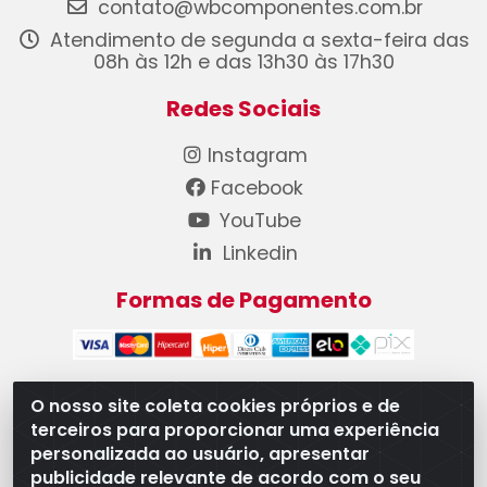
contato@wbcomponentes.com.br
Atendimento de segunda a sexta-feira das
08h às 12h e das 13h30 às 17h30
Redes Sociais
Instagram
Facebook
YouTube
Linkedin
Formas de Pagamento
O nosso site coleta cookies próprios e de
terceiros para proporcionar uma experiência
WB Componentes Automotivos LTDA - CNPJ
personalizada ao usuário, apresentar
08.528.393/0001-12 - Rua do Níquel, 667 - Parque
publicidade relevante de acordo com o seu
Oeste Industrial, Goiânia/GO - CEP 74375-660