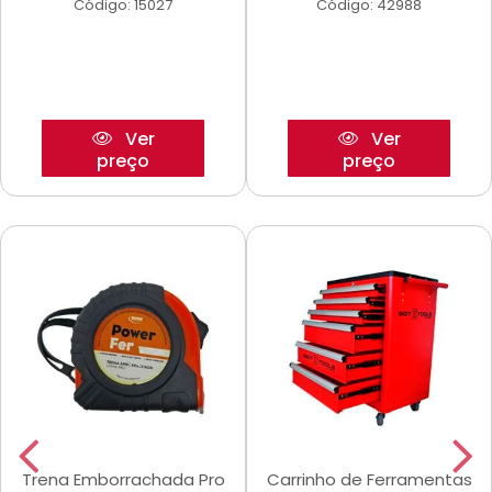
Código: 15027
Código: 42988
Ver
Ver
preço
preço
Trena Emborrachada Pro
Carrinho de Ferramentas