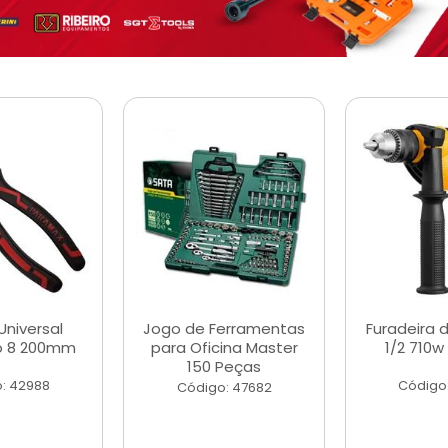
Universal
Jogo de Ferramentas
Furadeira 
o 8 200mm
para Oficina Master
1/2 710w
150 Peças
: 42988
Código
Código: 47682