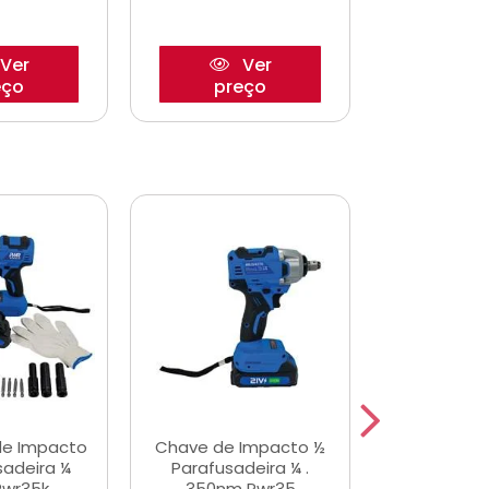
Ver
Ver
eço
preço
pre
de Impacto
Chave de Impacto ½
Jogo de C
sadeira ¼
Parafusadeira ¼ .
Fenda 
Pwr35k
350nm Pwr35
S3800