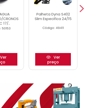
DAGUA
Palheta Dyna S402
Eixo P
O/CRONOS
Slim Especifica 24/15
Trambulad
C 17/..
05/
Código: 49411
: 50153
Código:
Ver
Ver
eço
preço
pre