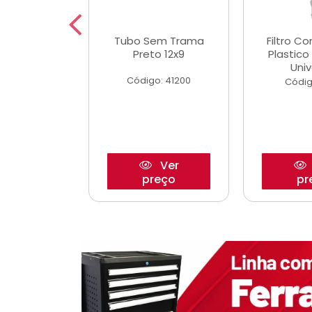
dro Roda
Tubo Sem Trama
Filtro C
,63mm
Preto 12x9
Plastic
o/Strada
Univ
Código: 41200
o: 27880
Códig
Ver
Ver
reço
preço
pr