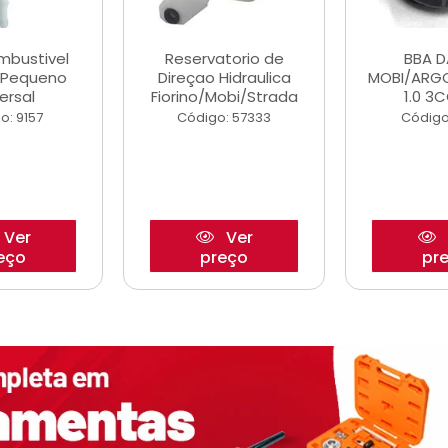
ombustivel
Reservatorio de
BBA 
o Pequeno
Direçao Hidraulica
MOBI/ARG
ersal
Fiorino/Mobi/Strada
1.0 3C
o: 9157
Código: 57333
Código
Ver
Ver
eço
preço
pr