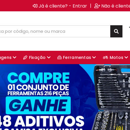
|
Já é cliente? - Entrar
Não é client
agens
Fixação
Ferramentas
Motos