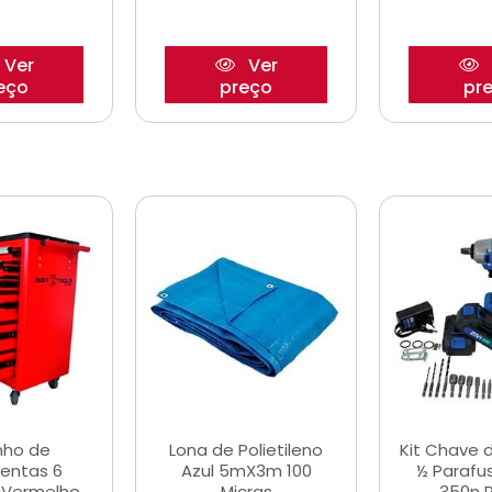
Ver
Ver
eço
preço
pr
nho de
Lona de Polietileno
Kit Chave 
entas 6
Azul 5mX3m 100
½ Parafu
 Vermelho
Micras
350n 