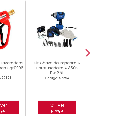
a Lavaradora
Kit Chave de Impacto ½
Adesivo Epox
ssao Sgt9906
Parafusadeira ¼ 350n
Transp.
Pwr35k
: 57303
Código:
Código: 57294
Ver
Ver
eço
preço
pre