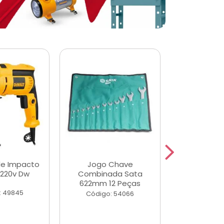
de Impacto
Jogo Chave
Jogo de Ch
 220v Dw
Combinada Sata
Longas e 
622mm 12 Peças
Peças
: 49845
Código: 54066
Código: