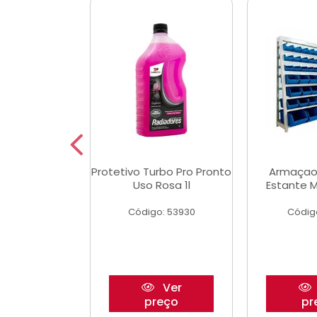
Multimec X3
Protetivo Turbo Pro Pronto
Armaçao
Uso Rosa 1l
Estante M
o: 50273
Código: 53930
Códig
Ver
Ver
reço
preço
pr