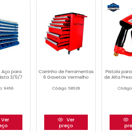
 Aço para
Carrinho de Ferramentas
Pistola par
ista 3/5/7
6 Gavetas Vermelho
de Alta Pre
o: 9456
Código: 58536
Código
Ver
Ver
eço
preço
pr