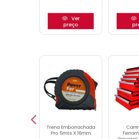
Ver
Ver
reço
preço
pr
De Corte
Trena Emborrachada
Carri
3/64x7/8
Pro 5mts X 16mm
Ferram
0x22,2mm
Gavetas