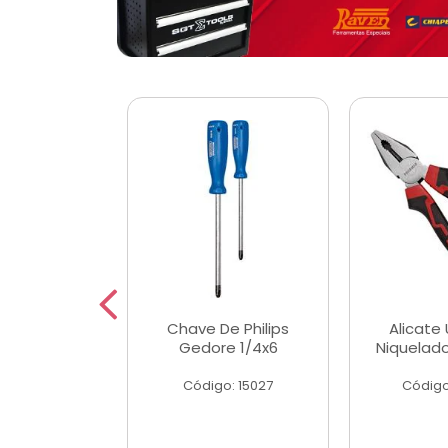
 Magnetica
Chave De Philips
Alicate 
ngular
Gedore 1/4x6
Niquelad
o: 56779
Código: 15027
Código