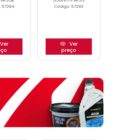
: 57294
Código: 57293
Código:
Ver
Ver
eço
preço
pre