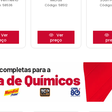
: 58536
Código: 58512
Código
Ver
Ver
eço
preço
pr