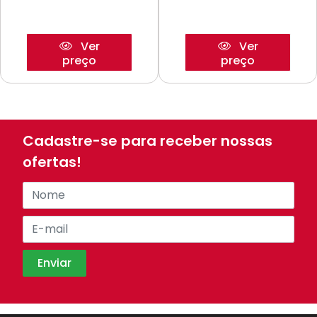
Ver
Ver
preço
preço
Cadastre-se para receber nossas
ofertas!