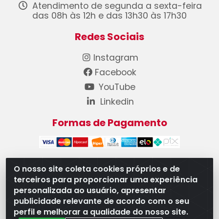
Atendimento de segunda a sexta-feira
das 08h às 12h e das 13h30 às 17h30
Redes Sociais
Instagram
Facebook
YouTube
Linkedin
Formas de Pagamento
O nosso site coleta cookies próprios e de
terceiros para proporcionar uma experiência
WB Componentes Automotivos LTDA - CNPJ
personalizada ao usuário, apresentar
08.528.393/0001-12 - Rua do Níquel, 667 - Parque
publicidade relevante de acordo com o seu
Oeste Industrial, Goiânia/GO - CEP 74375-660
perfil e melhorar a qualidade do nosso site.