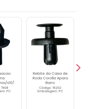
ixacao
Rebite da Caixa de
Grampo Forro 
rna
Roda Corolla Apara
Monza A/C
sa/s10/
Barro
Código: 7
 7908
Código: 16202
Embalagem
em: PC
Embalagem: PC