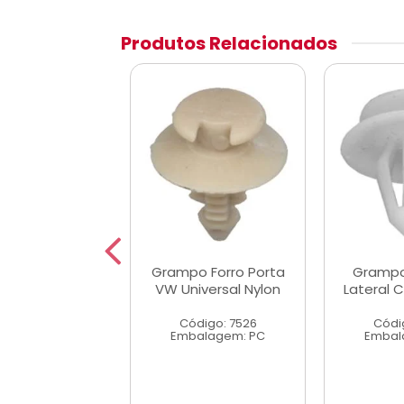
Produtos Relacionados
 Forro Lateral
Grampo Forro Porta
Grampo
za A/C/D20
VW Universal Nylon
Lateral 
digo: 7535
Código: 7526
Códi
alagem: PC
Embalagem: PC
Embal