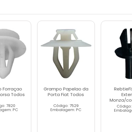
 Forraçao
Grampo Papelao da
RebtieF
Corsa Todos
Porta Fiat Todos
Exte
Monza/cor
go: 7820
Código: 7529
Código:
agem: PC
Embalagem: PC
Embalag