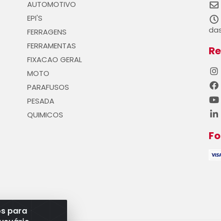
AUTOMOTIVO
EPI'S
das
FERRAGENS
FERRAMENTAS
Re
FIXACAO GERAL
MOTO
PARAFUSOS
PESADA
QUIMICOS
F
os para