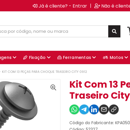
|
Já é cliente? - Entrar
Não é client
agens
Fixação
Ferramentas
Motos
KIT COM 13 PEÇAS PARA CHOQUE TRASEIRO CITY 0912
Kit Com 13 
Traseiro City
Código do Fabricante: KPA05
Código: 52327