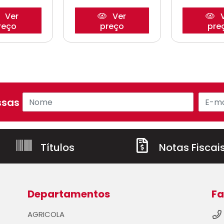
Ver
Ver
V
reço
preço
pre
sas ofertas!
Títulos
Notas Fiscai
Departamentos
Fa
AGRICOLA