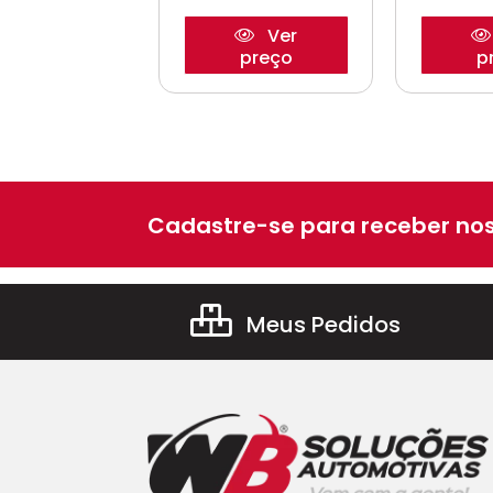
Ver
Ver
preço
preço
p
Cadastre-se para receber nos
Meus Pedidos