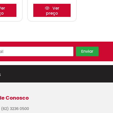
er
Ver
Ve
ço
preço
preço
s
le Conosco
(62) 3236 0500