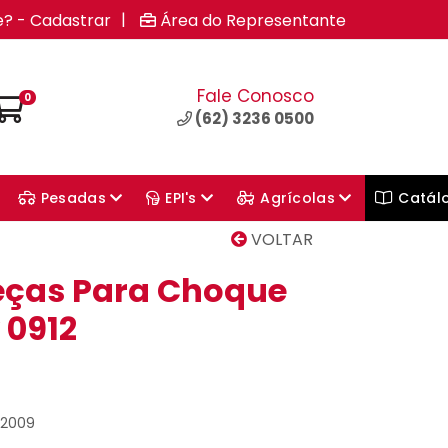
|
e? - Cadastrar
Área do Representante
Fale Conosco
0
(62) 3236 0500
Pesadas
EPI's
Agrícolas
Catál
VOLTAR
Peças Para Choque
 0912
02009