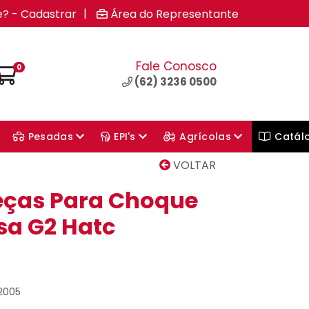
|
e? - Cadastrar
Área do Representante
Fale Conosco
0
(62) 3236 0500
Pesadas
EPI's
Agrícolas
Catál
VOLTAR
Peças Para Choque
sa G2 Hatc
02005