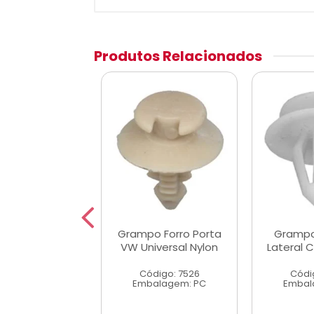
Produtos Relacionados
 Forro Lateral
Grampo Forro Porta
Grampo
za A/C/D20
VW Universal Nylon
Lateral 
digo: 7535
Código: 7526
Códi
alagem: PC
Embalagem: PC
Embal