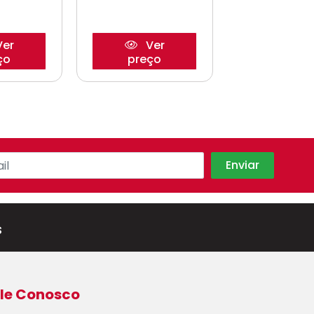
er
Ver
Ve
ço
preço
preço
s
le Conosco