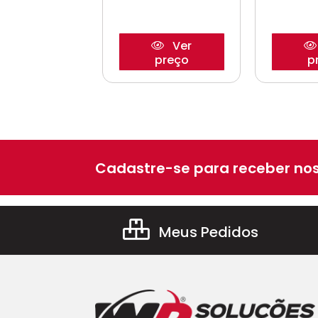
Ver
Ver
preço
preço
p
Cadastre-se para receber nos
Meus Pedidos