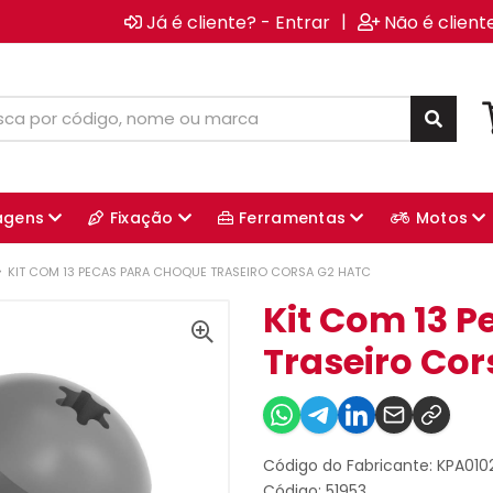
|
Já é cliente? - Entrar
Não é client
agens
Fixação
Ferramentas
Motos
KIT COM 13 PECAS PARA CHOQUE TRASEIRO CORSA G2 HATC
Kit Com 13 
Traseiro Cor
Código do Fabricante: KPA01
Código: 51953