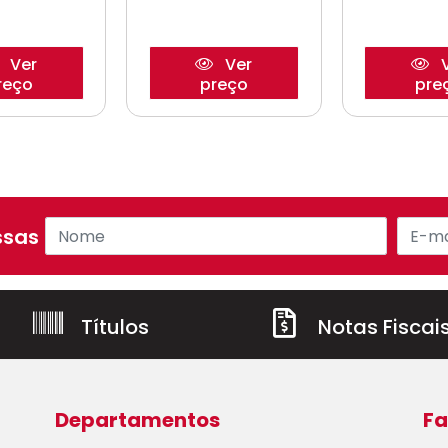
Ver
Ver
V
reço
preço
pre
sas ofertas!
Títulos
Notas Fiscai
Departamentos
Fa