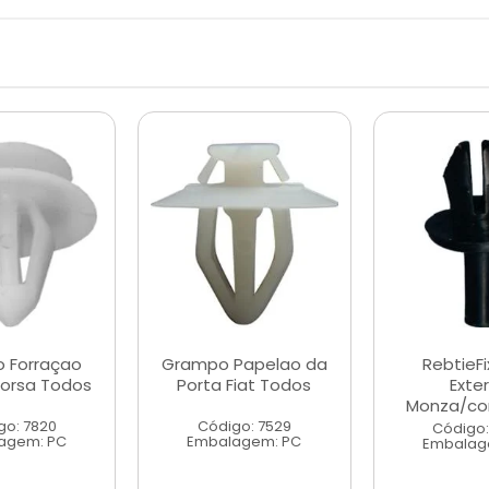
 Forraçao
Grampo Papelao da
RebtieF
Corsa Todos
Porta Fiat Todos
Exte
Monza/cor
go: 7820
Código: 7529
Código:
agem: PC
Embalagem: PC
Embalag