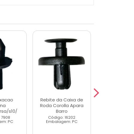
ixacao
Rebite da Caixa de
Grampo Forro 
rna
Roda Corolla Apara
Monza A/C
sa/s10/
Barro
Código: 7
 7908
Código: 16202
Embalagem
em: PC
Embalagem: PC