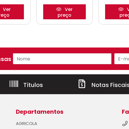
Ver
Ver
V
reço
preço
pre
sas ofertas!
Títulos
Notas Fiscai
Departamentos
Fa
AGRICOLA