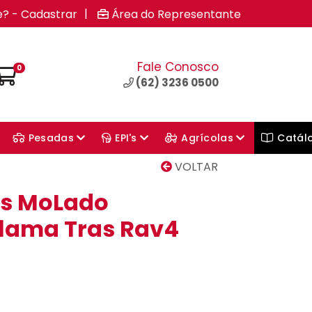
|
e? - Cadastrar
Área do Representante
Fale Conosco
0
(62) 3236 0500
Pesadas
EPI's
Agrícolas
Catál
VOLTAR
cs MoLado
P.lama Tras Rav4