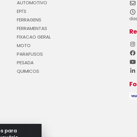
AUTOMOTIVO
EPI'S
das
FERRAGENS
FERRAMENTAS
Re
FIXACAO GERAL
MOTO
PARAFUSOS
PESADA
QUIMICOS
F
os para