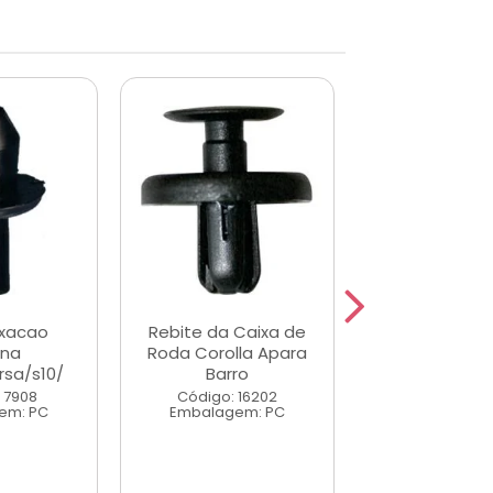
ixacao
Rebite da Caixa de
Grampo Forro 
rna
Roda Corolla Apara
Monza A/C
sa/s10/
Barro
Código: 7
 7908
Código: 16202
Embalagem
em: PC
Embalagem: PC