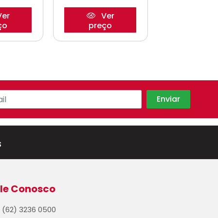
er
Ver
Ve
ço
preço
preço
s
le Conosco
(62) 3236 0500