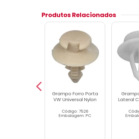
Produtos Relacionados
 Forro Lateral
Grampo Forro Porta
Grampo
za A/C/D20
VW Universal Nylon
Lateral 
digo: 7535
Código: 7526
Códi
alagem: PC
Embalagem: PC
Embal