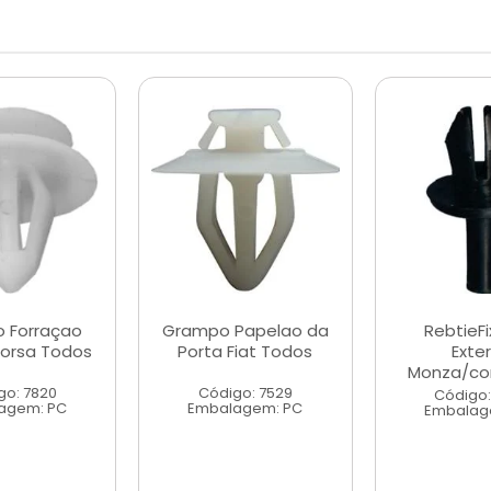
 Forraçao
Grampo Papelao da
RebtieF
Corsa Todos
Porta Fiat Todos
Exte
Monza/cor
go: 7820
Código: 7529
Código:
agem: PC
Embalagem: PC
Embalag