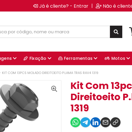
|
Já é cliente? - Entrar
Não é client
agens
Fixação
Ferramentas
Motos
KIT COM 13PCS MOLADO DIREITOEITO P.LAMA TRAS RAV4 1319
Kit Com 13p
Direitoeito 
1319