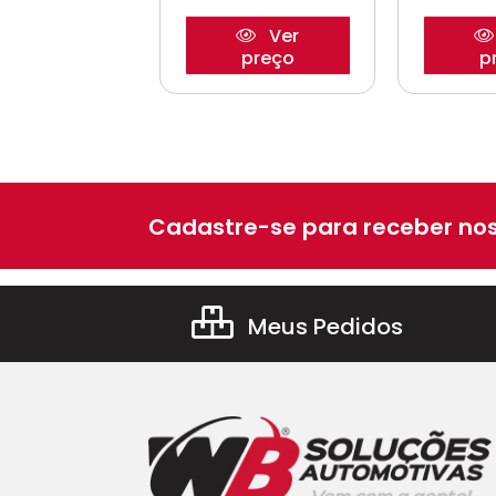
Ver
Ver
preço
preço
p
Cadastre-se para receber nos
Meus Pedidos