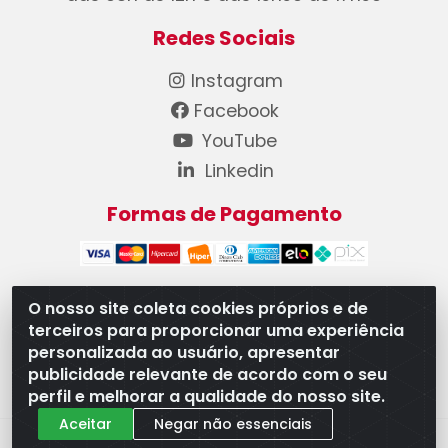
Redes Sociais
Instagram
Facebook
YouTube
Linkedin
Formas de Pagamento
O nosso site coleta cookies próprios e de
terceiros para proporcionar uma experiência
WB Componentes Automotivos LTDA - CNPJ
personalizada ao usuário, apresentar
08.528.393/0001-12 - Rua do Níquel, 667 - Parque
publicidade relevante de acordo com o seu
Oeste Industrial, Goiânia/GO - CEP 74375-660
perfil e melhorar a qualidade do nosso site.
Aceitar
Negar não essenciais