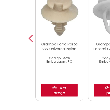
 Forro Lateral
Grampo Forro Porta
Grampo
za A/C/D20
VW Universal Nylon
Lateral 
digo: 7535
Código: 7526
Códi
alagem: PC
Embalagem: PC
Embal
Ver
Ver
preço
preço
p