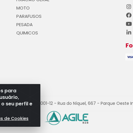
MOTO
PARAFUSOS
PESADA
QUIMICOS
F
os para
usuário,
 seu perfil e
PJ 08.528.393/0001-12 - Rua do Níquel, 667 - Parque Oeste I
as de Cookies