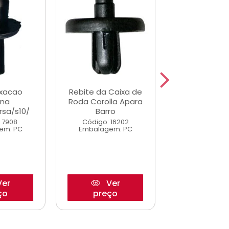
ixacao
Rebite da Caixa de
Grampo Forro 
rna
Roda Corolla Apara
Monza A/C
sa/s10/
Barro
Código: 7
 7908
Código: 16202
Embalagem
em: PC
Embalagem: PC
er
Ver
Ve
ço
preço
preço