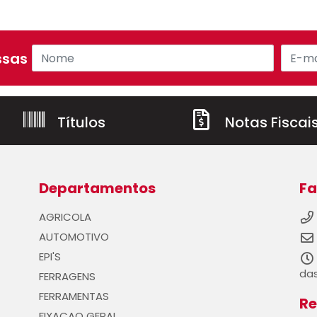
sas ofertas!
Títulos
Notas Fiscai
Departamentos
Fa
AGRICOLA
AUTOMOTIVO
EPI'S
das
FERRAGENS
FERRAMENTAS
Re
FIXACAO GERAL