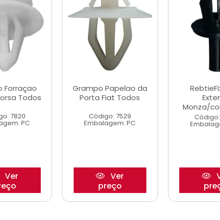
 Forraçao
Grampo Papelao da
RebtieF
Corsa Todos
Porta Fiat Todos
Exte
Monza/cor
go: 7820
Código: 7529
Código:
agem: PC
Embalagem: PC
Embalag
Ver
Ver
V
reço
preço
pre