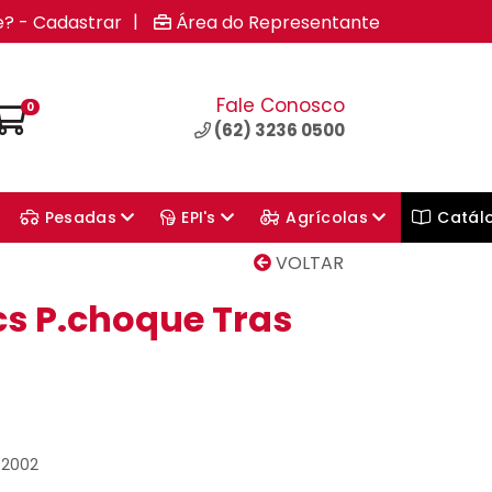
|
e? - Cadastrar
Área do Representante
Fale Conosco
0
(62) 3236 0500
Pesadas
EPI's
Agrícolas
Catál
VOLTAR
cs P.choque Tras
02002