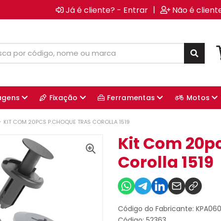
|
Já é cliente? - Entrar
Não é client
agens
Fixação
Ferramentas
Motos
KIT COM 20PCS P.CHOQUE TRAS COROLLA 1519
Kit Com 20p
Corolla 1519
Código do Fabricante: KPA06
Código: 52363