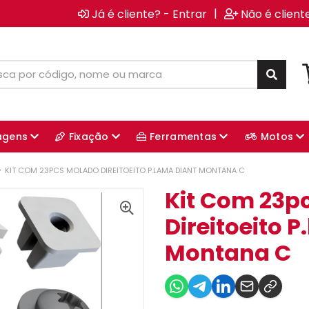
|
Já é cliente? - Entrar
Não é client
agens
Fixação
Ferramentas
Motos
KIT COM 23PCS MOLADO DIREITOEITO P.LAMA DIANT MONTANA C
Kit Com 23p
Direitoeito 
Montana C