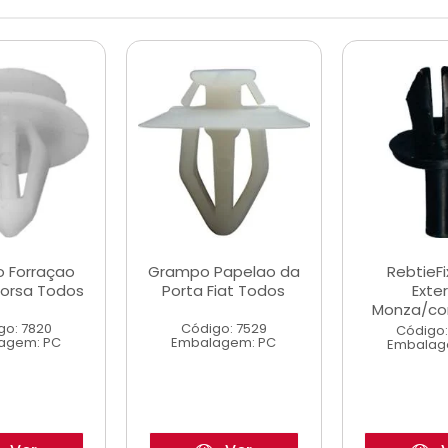
 Forraçao
Grampo Papelao da
RebtieF
Corsa Todos
Porta Fiat Todos
Exte
Monza/cor
go: 7820
Código: 7529
Código:
agem: PC
Embalagem: PC
Embalag