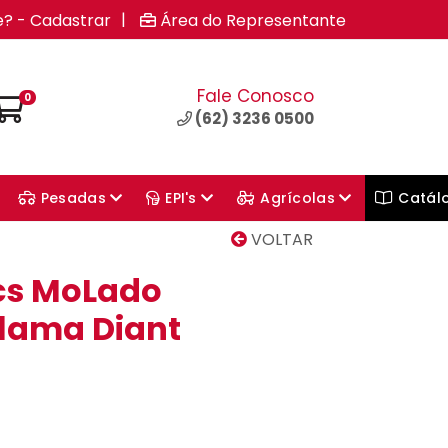
|
e? - Cadastrar
Área do Representante
Fale Conosco
0
(62) 3236 0500
Pesadas
EPI's
Agrícolas
Catál
VOLTAR
cs MoLado
P.lama Diant