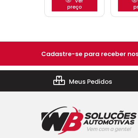
Ver
Ver
preço
preço
p
Cadastre-se para receber nos
Meus Pedidos