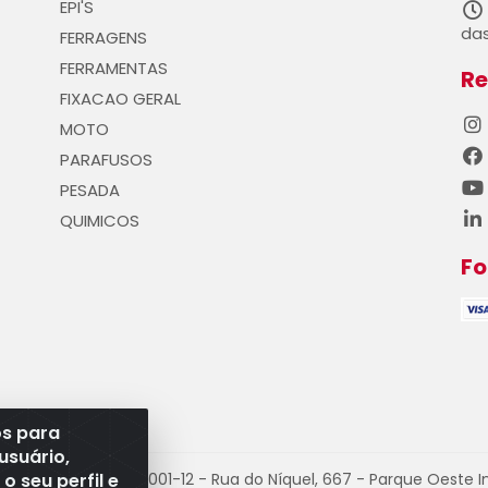
EPI'S
das
FERRAGENS
FERRAMENTAS
Re
FIXACAO GERAL
MOTO
PARAFUSOS
PESADA
QUIMICOS
F
os para
usuário,
 seu perfil e
PJ 08.528.393/0001-12 - Rua do Níquel, 667 - Parque Oeste I