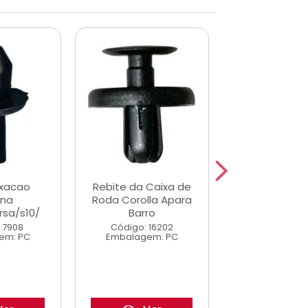
ixacao
Rebite da Caixa de
Grampo Forro 
rna
Roda Corolla Apara
Monza A/C
sa/s10/
Barro
Código: 7
 7908
Código: 16202
Embalagem
em: PC
Embalagem: PC