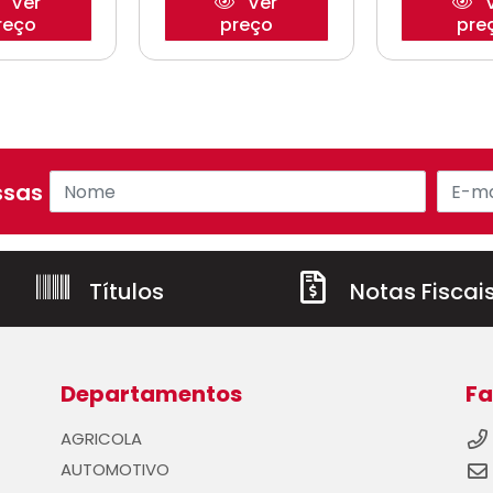
Ver
Ver
V
reço
preço
pre
sas ofertas!
Títulos
Notas Fiscai
Departamentos
Fa
AGRICOLA
AUTOMOTIVO