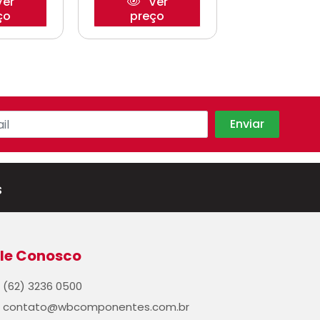
er
Ver
Ve
ço
preço
preço
s
le Conosco
(62) 3236 0500
contato@wbcomponentes.com.br