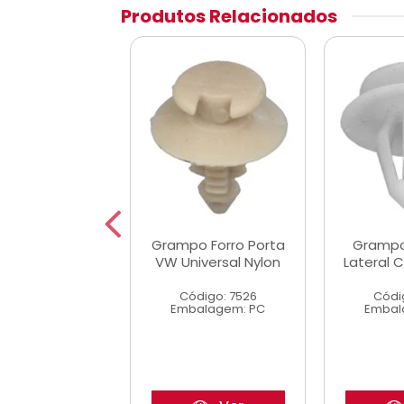
Produtos Relacionados
 Forro Lateral
Grampo Forro Porta
Grampo
za A/C/D20
VW Universal Nylon
Lateral 
digo: 7535
Código: 7526
Códi
alagem: PC
Embalagem: PC
Embal