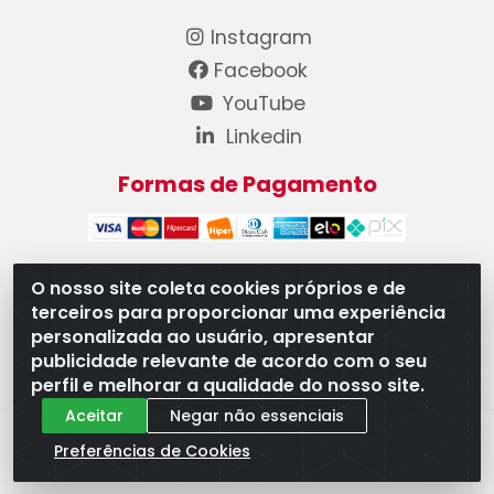
Instagram
Facebook
YouTube
Linkedin
Formas de Pagamento
O nosso site coleta cookies próprios e de
terceiros para proporcionar uma experiência
WB Componentes Automotivos LTDA - CNPJ
personalizada ao usuário, apresentar
08.528.393/0001-12 - Rua do Níquel, 667 - Parque
publicidade relevante de acordo com o seu
Oeste Industrial, Goiânia/GO - CEP 74375-660
perfil e melhorar a qualidade do nosso site.
Aceitar
Negar não essenciais
Preferências de Cookies