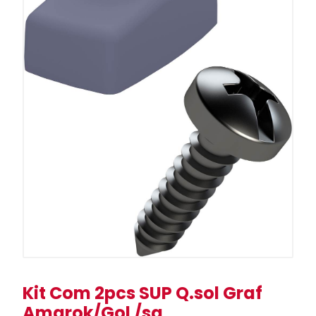
Kit Com 2pcs SUP Q.sol Graf
Amarok/Gol /sa