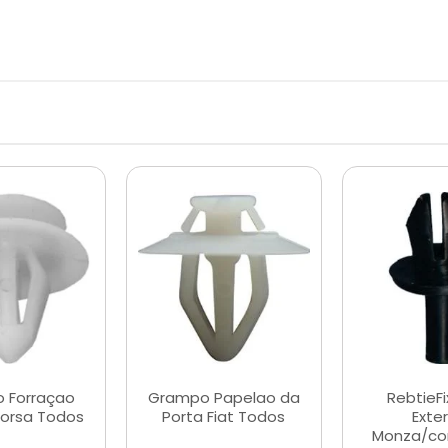
 Forraçao
Grampo Papelao da
RebtieF
Corsa Todos
Porta Fiat Todos
Exte
Monza/cor