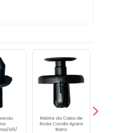
ixacao
Rebite da Caixa de
Grampo Forro 
rna
Roda Corolla Apara
Monza A/C
sa/s10/
Barro