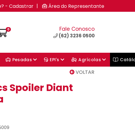
|
e? - Cadastrar
Área do Representante
Fale Conosco
0
(62) 3236 0500
Pesadas
EPI's
Agrícolas
Catál
VOLTAR
s Spoiler Diant
a
05009