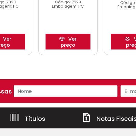
go: 7820
Código: 7529
Código:
agem: PC
Embalagem: PC
Embalag
Ver
Ver
V
reço
preço
pre
sas ofertas!
Títulos
Notas Fiscai