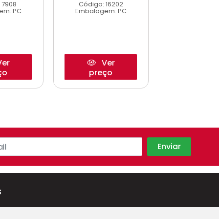
Código: 7
 7908
Código: 16202
Embalagem
em: PC
Embalagem: PC
er
Ver
Ve
ço
preço
preço
s