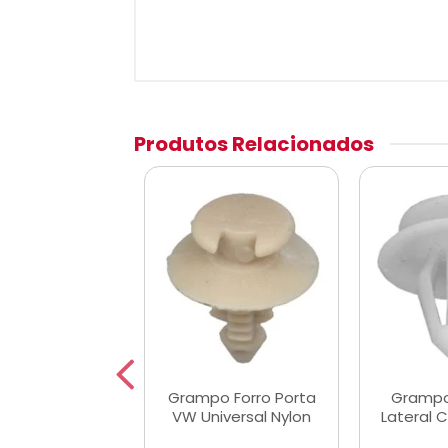
Produtos Relacionados
 Forro Lateral
Grampo Forro Porta
Grampo
za A/C/D20
VW Universal Nylon
Lateral 