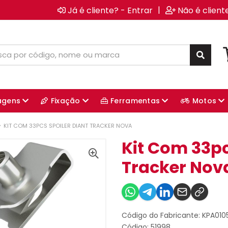
|
Já é cliente? - Entrar
Não é client
agens
Fixação
Ferramentas
Motos
KIT COM 33PCS SPOILER DIANT TRACKER NOVA
Kit Com 33pc
Tracker Nov
Código do Fabricante: KPA01
Código: 51998