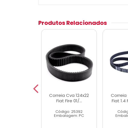
Produtos Relacionados
 Correia Cva
Correia Cva 124x22
Correia
ea111 99/16
Fiat Fire 01/...
Fiat 1.4 
digo: 25401
Código: 25392
Códig
alagem: KT
Embalagem: PC
Embal