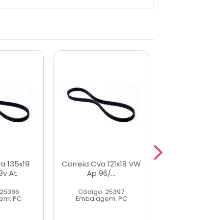
a 135x19
Correia Cva 121x18 VW
Kit Correia
8v At
Ap 96/...
At/ea111 9
 25386
Código: 25397
Código: 25
em: PC
Embalagem: PC
Embalagem