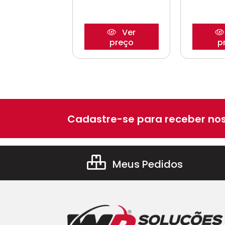
Ver
Ver
preço
preço
p
Cadastre-se para receber nos
Meus Pedidos