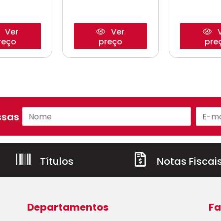
Ver
Ver
V
reço
preço
pre
sas ofertas!
Títulos
Notas Fiscai
Departamentos
Fa