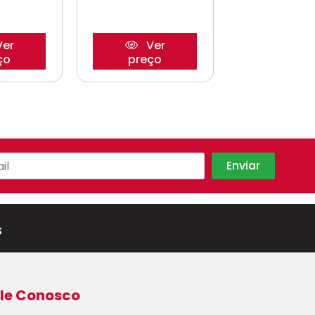
er
Ver
Ve
ço
preço
preço
s
le Conosco