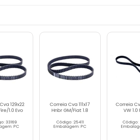
 Cva 129x22
Correia Cva 111x17
Correia Cv
Fire/1.0 Evo
Hnbr GM/Fiat 1.8
VW 1.0 
o: 33169
Código: 25411
Código:
agem: PC
Embalagem: PC
Embalag