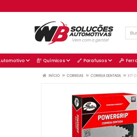
Automotivo
Químicos
Parafusos
Ferr
INÍCIO
CORREIAS
CORREIA DENTADA
KIT C