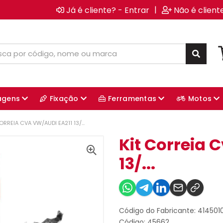
|
Já é cliente? - Entrar
Não é client
agens
Fixação
Ferramentas
Motos
ORREIA CVA VW/AUDI EA211 13/...
Kit Correia 
13/...
Código do Fabricante: 41450
Código: 45662