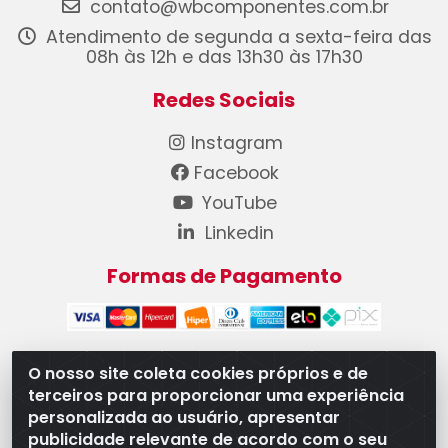
contato@wbcomponentes.com.br
Atendimento de segunda a sexta-feira das
08h às 12h e das 13h30 às 17h30
Redes Sociais
Instagram
Facebook
YouTube
Linkedin
Formas de Pagamento
O nosso site coleta cookies próprios e de
terceiros para proporcionar uma experiência
WB Componentes Automotivos LTDA - CNPJ
personalizada ao usuário, apresentar
08.528.393/0001-12 - Rua do Níquel, 667 - Parque
publicidade relevante de acordo com o seu
Oeste Industrial, Goiânia/GO - CEP 74375-660