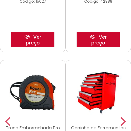
Código: 15027
Código: 42988
Ver
Ver
preço
preço
Trena Emborrachada Pro
Carrinho de Ferramentas