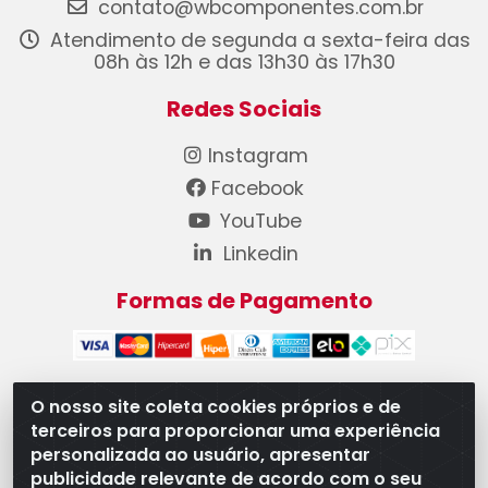
contato@wbcomponentes.com.br
Atendimento de segunda a sexta-feira das
08h às 12h e das 13h30 às 17h30
Redes Sociais
Instagram
Facebook
YouTube
Linkedin
Formas de Pagamento
O nosso site coleta cookies próprios e de
terceiros para proporcionar uma experiência
WB Componentes Automotivos LTDA - CNPJ
personalizada ao usuário, apresentar
08.528.393/0001-12 - Rua do Níquel, 667 - Parque
publicidade relevante de acordo com o seu
Oeste Industrial, Goiânia/GO - CEP 74375-660