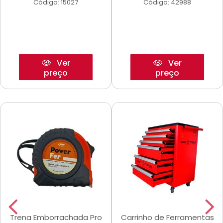
Código: 15027
Código: 42988
Ver
Ver
preço
preço
Trena Emborrachada Pro
Carrinho de Ferramentas