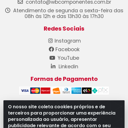
contato@wbcomponentes.com.br
Atendimento de segunda a sexta-feira das
08h às 12h e das 13h30 às 17h30
Redes Sociais
Instagram
Facebook
YouTube
Linkedin
Formas de Pagamento
O nosso site coleta cookies próprios e de
terceiros para proporcionar uma experiência
WB Componentes Automotivos LTDA - CNPJ
personalizada ao usuário, apresentar
08.528.393/0001-12 - Rua do Níquel, 667 - Parque
publicidade relevante de acordo com o seu
Oeste Industrial, Goiânia/GO - CEP 74375-660