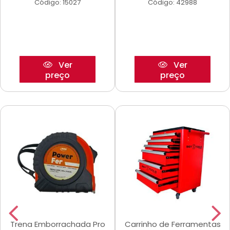
Código: 15027
Código: 42988
Ver
Ver
preço
preço
Trena Emborrachada Pro
Carrinho de Ferramentas