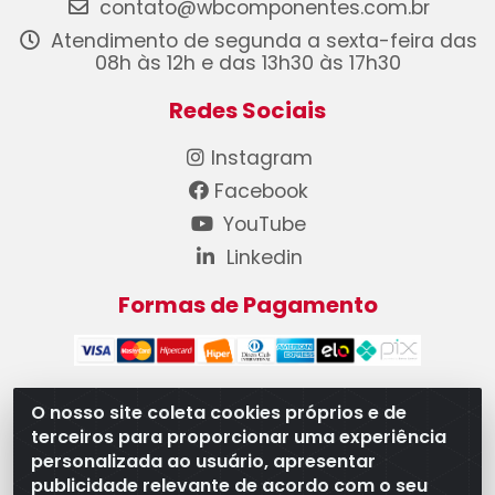
contato@wbcomponentes.com.br
Atendimento de segunda a sexta-feira das
08h às 12h e das 13h30 às 17h30
Redes Sociais
Instagram
Facebook
YouTube
Linkedin
Formas de Pagamento
O nosso site coleta cookies próprios e de
terceiros para proporcionar uma experiência
WB Componentes Automotivos LTDA - CNPJ
personalizada ao usuário, apresentar
08.528.393/0001-12 - Rua do Níquel, 667 - Parque
publicidade relevante de acordo com o seu
Oeste Industrial, Goiânia/GO - CEP 74375-660