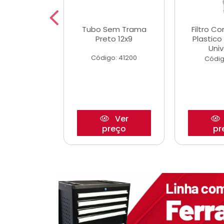
dro Roda
Tubo Sem Trama
Filtro C
,63mm
Preto 12x9
Plastic
o/Strada
Univ
Código: 41200
o: 27880
Códig
Ver
Ver
reço
preço
pr