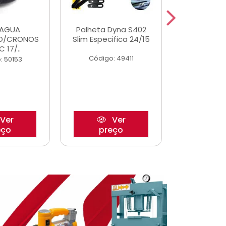
DAGUA
Palheta Dyna S402
Eixo P
O/CRONOS
Slim Especifica 24/15
Trambulad
C 17/..
05/
Código: 49411
: 50153
Código:
Ver
Ver
eço
preço
pre