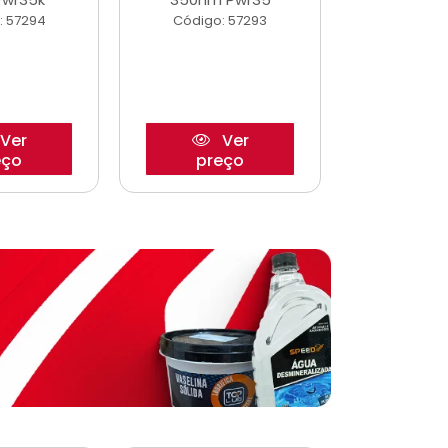
: 57294
Código: 57293
Código:
Ver
Ver
eço
preço
pre