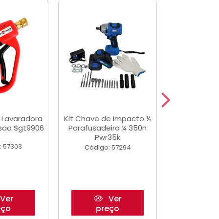
a Lavaradora
Kit Chave de Impacto ½
Adesivo Epox
ssao Sgt9906
Parafusadeira ¼ 350n
Transp.
Pwr35k
: 57303
Código:
Código: 57294
Ver
Ver
eço
preço
pre