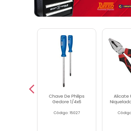
 Magnetica
Chave De Philips
Alicate 
ngular
Gedore 1/4x6
Niquelad
o: 56779
Código: 15027
Código