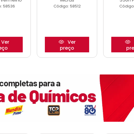
: 58536
Código: 58512
Código
Ver
Ver
eço
preço
pr