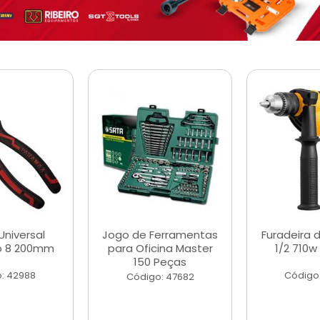
Universal
Jogo de Ferramentas
Furadeira 
o 8 200mm
para Oficina Master
1/2 710w
150 Peças
: 42988
Código
Código: 47682