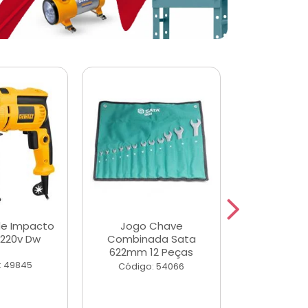
de Impacto
Jogo Chave
Jogo de Ch
 220v Dw
Combinada Sata
Longas e 
622mm 12 Peças
Peças
: 49845
Código: 54066
Código: