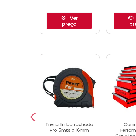
Ver
Ver
reço
preço
pr
De Corte
Trena Emborrachada
Carri
3/64x7/8
Pro 5mts X 16mm
Ferram
0x22,2mm
Gavetas