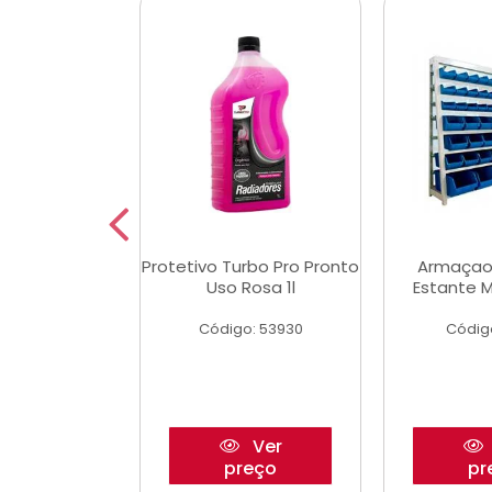
Multimec X3
Protetivo Turbo Pro Pronto
Armaçao
Uso Rosa 1l
Estante M
o: 50273
Código: 53930
Códig
Ver
Ver
reço
preço
pr