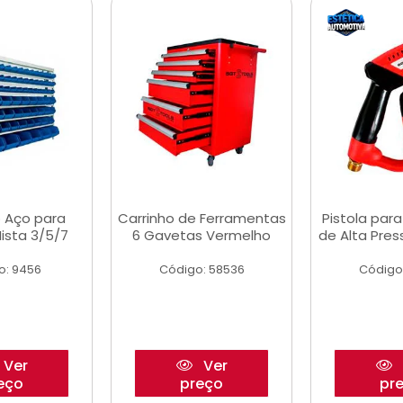
 Aço para
Carrinho de Ferramentas
Pistola par
ista 3/5/7
6 Gavetas Vermelho
de Alta Pre
o: 9456
Código: 58536
Código
Ver
Ver
eço
preço
pr