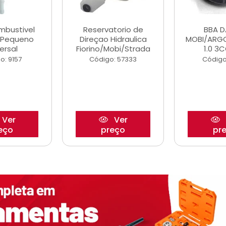
ombustivel
Reservatorio de
BBA 
o Pequeno
Direçao Hidraulica
MOBI/ARG
ersal
Fiorino/Mobi/Strada
1.0 3C
o: 9157
Código: 57333
Código
Ver
Ver
eço
preço
pr