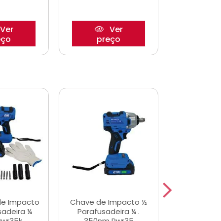
Ver
Ver
eço
preço
pre
de Impacto
Chave de Impacto ½
Jogo de C
sadeira ¼
Parafusadeira ¼ .
Fenda 
Pwr35k
350nm Pwr35
S3800