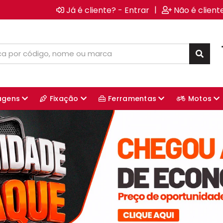
|
Já é cliente? - Entrar
Não é client
agens
Fixação
Ferramentas
Motos