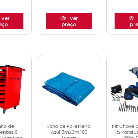
Ver
Ver
eço
preço
pr
nho de
Lona de Polietileno
Kit Chave 
entas 6
Azul 5mX3m 100
½ Parafu
 Vermelho
Micras
350n 