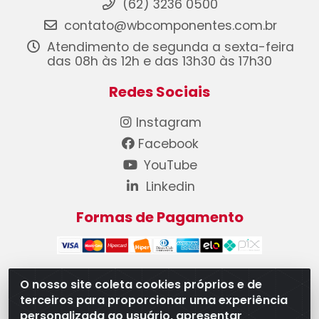
(62) 3236 0500
contato@wbcomponentes.com.br
Atendimento de segunda a sexta-feira
das 08h às 12h e das 13h30 às 17h30
Redes Sociais
Instagram
Facebook
YouTube
Linkedin
Formas de Pagamento
O nosso site coleta cookies próprios e de
terceiros para proporcionar uma experiência
WB Componentes Automotivos LTDA - CNPJ
personalizada ao usuário, apresentar
08.528.393/0001-12 - Rua do Níquel, 667 - Parque