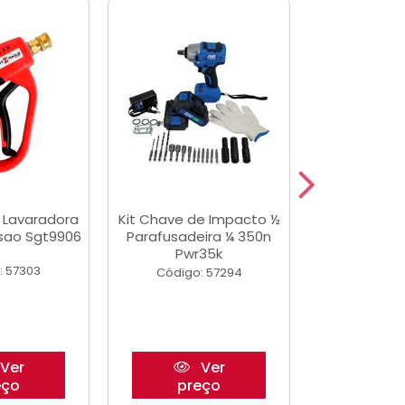
a Lavaradora
Kit Chave de Impacto ½
Adesivo Epox
ssao Sgt9906
Parafusadeira ¼ 350n
Transp.
Pwr35k
: 57303
Código:
Código: 57294
Ver
Ver
eço
preço
pre