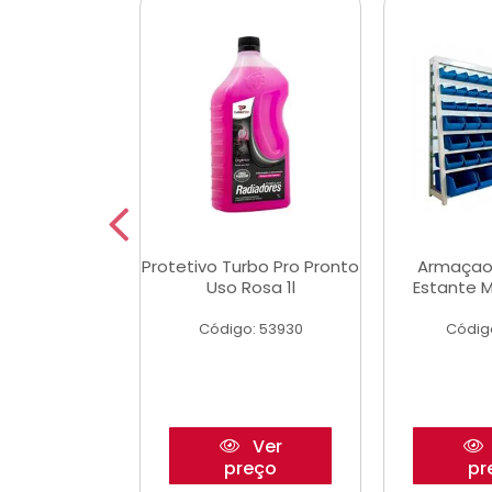
Multimec X3
Protetivo Turbo Pro Pronto
Armaçao
Uso Rosa 1l
Estante M
o: 50273
Código: 53930
Códig
Ver
Ver
reço
preço
pr