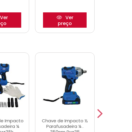
Ver
Ver
eço
preço
pre
de Impacto
Chave de Impacto ½
Jogo de C
sadeira ¼
Parafusadeira ¼ .
Fenda 
Pwr35k
350nm Pwr35
S3800