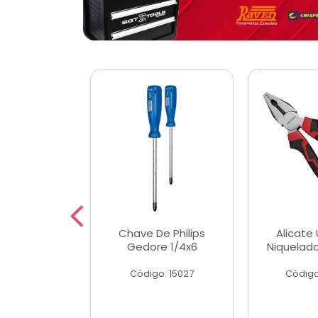
 Magnetica
Chave De Philips
Alicate 
ngular
Gedore 1/4x6
Niquelad
o: 56779
Código: 15027
Código