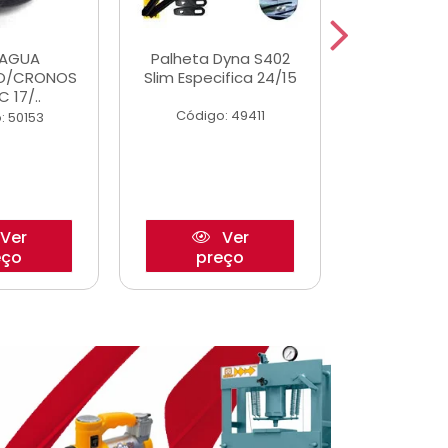
DAGUA
Palheta Dyna S402
Eixo P
O/CRONOS
Slim Especifica 24/15
Trambulad
C 17/..
05/
Código: 49411
: 50153
Código:
Ver
Ver
eço
preço
pre