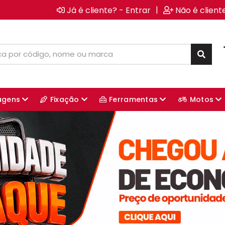
|
Já é cliente? - Entrar
Não é client
agens
Fixação
Ferramentas
Motos