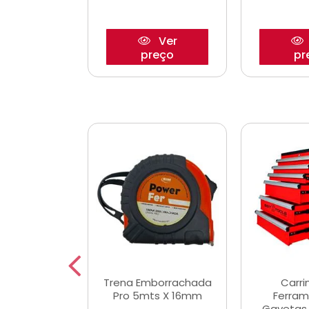
Ver
Ver
reço
preço
pr
De Corte
Trena Emborrachada
Carri
3/64x7/8
Pro 5mts X 16mm
Ferram
0x22,2mm
Gavetas