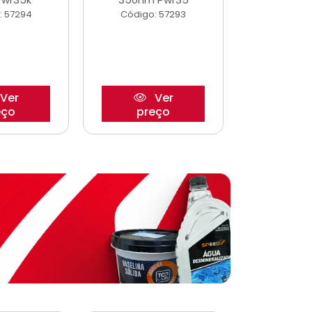
: 57294
Código: 57293
Código:
Ver
Ver
eço
preço
pre