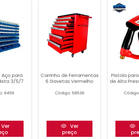
 Aço para
Carrinho de Ferramentas
Pistola par
ista 3/5/7
6 Gavetas Vermelho
de Alta Pre
o: 9456
Código: 58536
Código
Ver
Ver
eço
preço
pr