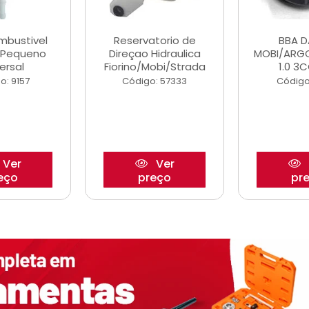
ombustivel
Reservatorio de
BBA 
o Pequeno
Direçao Hidraulica
MOBI/ARG
ersal
Fiorino/Mobi/Strada
1.0 3C
o: 9157
Código: 57333
Código
Ver
Ver
eço
preço
pr