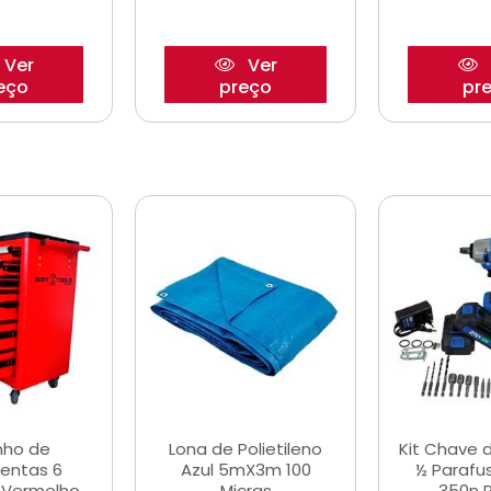
Ver
Ver
eço
preço
pr
nho de
Lona de Polietileno
Kit Chave 
entas 6
Azul 5mX3m 100
½ Parafu
 Vermelho
Micras
350n 