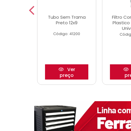
dro Roda
Tubo Sem Trama
Filtro C
,63mm
Preto 12x9
Plastic
o/Strada
Univ
Código: 41200
o: 27880
Códig
Ver
Ver
reço
preço
pr