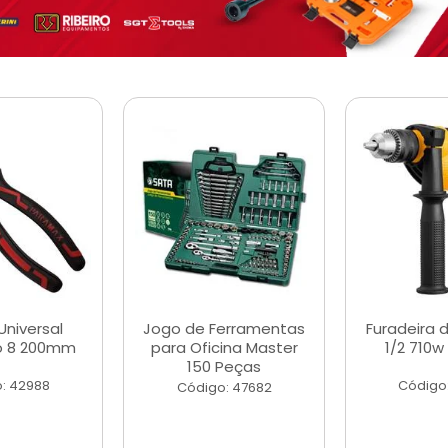
Universal
Jogo de Ferramentas
Furadeira 
o 8 200mm
para Oficina Master
1/2 710w
150 Peças
: 42988
Código
Código: 47682