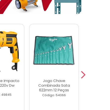
de Impacto
Jogo Chave
Jogo de Ch
 220v Dw
Combinada Sata
Longas e 
622mm 12 Peças
Peças
: 49845
Código: 54066
Código: