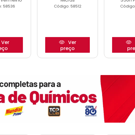
: 58536
Código: 58512
Código
Ver
Ver
eço
preço
pr