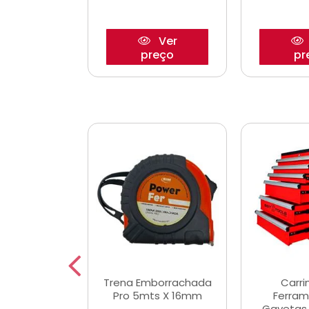
Ver
Ver
reço
preço
pr
De Corte
Trena Emborrachada
Carri
3/64x7/8
Pro 5mts X 16mm
Ferram
0x22,2mm
Gavetas