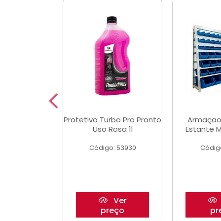
Multimec X3
Protetivo Turbo Pro Pronto
Armaçao
Uso Rosa 1l
Estante M
o: 50273
Código: 53930
Códig
Ver
Ver
reço
preço
pr