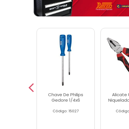
 Magnetica
Chave De Philips
Alicate 
ngular
Gedore 1/4x6
Niquelad
o: 56779
Código: 15027
Código