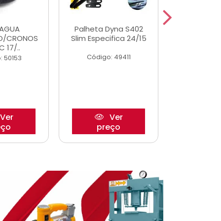
DAGUA
Palheta Dyna S402
Eixo P
O/CRONOS
Slim Especifica 24/15
Trambulad
C 17/..
05/
Código: 49411
: 50153
Código:
Ver
Ver
eço
preço
pre