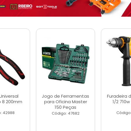
Universal
Jogo de Ferramentas
Furadeira 
o 8 200mm
para Oficina Master
1/2 710w
150 Peças
: 42988
Código
Código: 47682