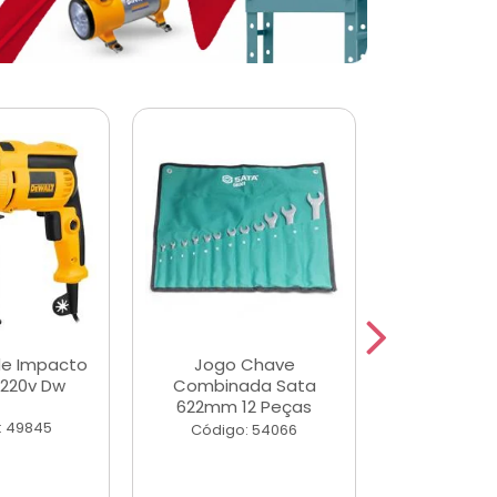
de Impacto
Jogo Chave
Jogo de Ch
 220v Dw
Combinada Sata
Longas e 
622mm 12 Peças
Peças
: 49845
Código: 54066
Código: