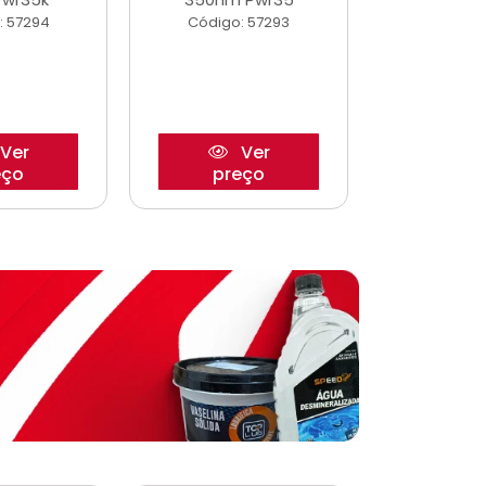
: 57294
Código: 57293
Código:
Ver
Ver
eço
preço
pre