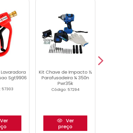
a Lavaradora
Kit Chave de Impacto ½
Adesivo Epox
ssao Sgt9906
Parafusadeira ¼ 350n
Transp.
Pwr35k
: 57303
Código:
Código: 57294
Ver
Ver
eço
preço
pre