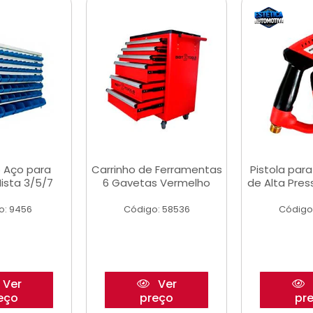
 Aço para
Carrinho de Ferramentas
Pistola par
ista 3/5/7
6 Gavetas Vermelho
de Alta Pre
o: 9456
Código: 58536
Código
Ver
Ver
eço
preço
pr