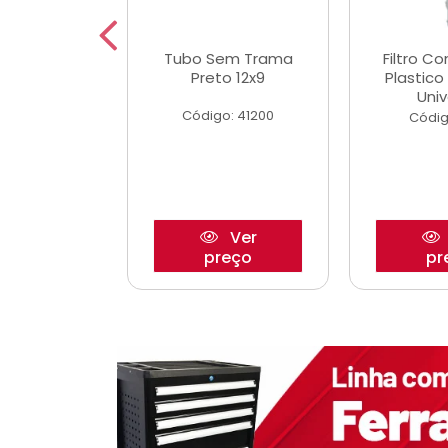
dro Roda
Tubo Sem Trama
Filtro C
,63mm
Preto 12x9
Plastic
o/Strada
Univ
Código: 41200
o: 27880
Códig
Ver
Ver
reço
preço
pr