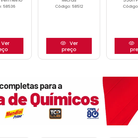
: 58536
Código: 58512
Código
Ver
Ver
eço
preço
pr