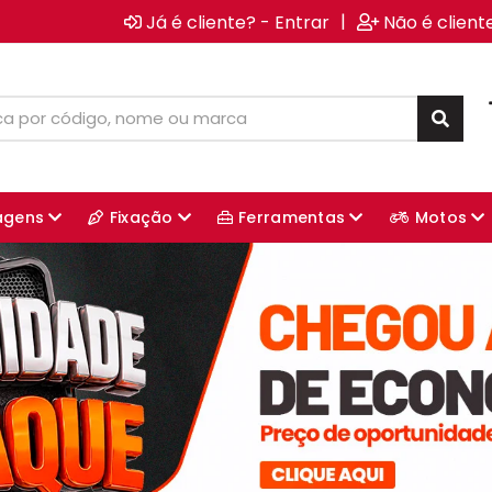
|
Já é cliente? - Entrar
Não é client
agens
Fixação
Ferramentas
Motos