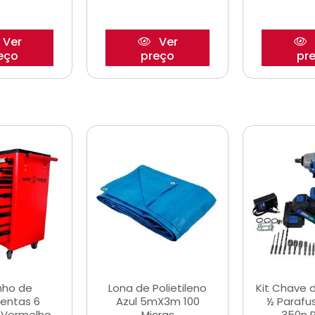
Ver
Ver
eço
preço
pr
nho de
Lona de Polietileno
Kit Chave 
entas 6
Azul 5mX3m 100
½ Parafu
 Vermelho
Micras
350n 