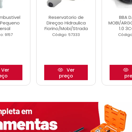
ombustivel
Reservatorio de
BBA 
o Pequeno
Direçao Hidraulica
MOBI/ARG
ersal
Fiorino/Mobi/Strada
1.0 3C
o: 9157
Código: 57333
Código
Ver
Ver
eço
preço
pr