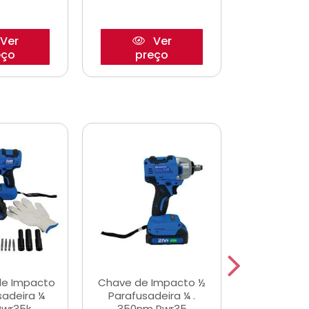
Ver
Ver
eço
preço
pre
de Impacto
Chave de Impacto ½
Jogo de C
sadeira ¼
Parafusadeira ¼ .
Fenda 
Pwr35k
350nm Pwr35
S3800