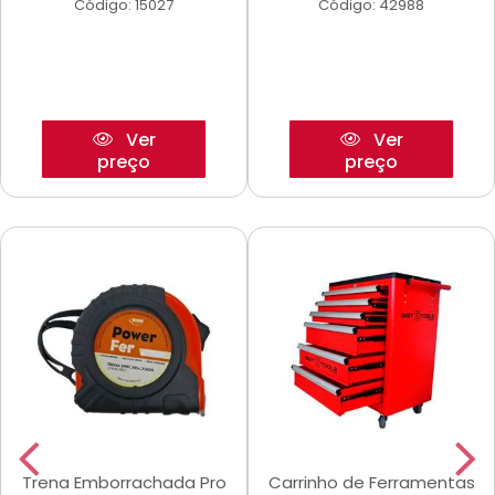
Código: 15027
Código: 42988
Ver
Ver
preço
preço
Trena Emborrachada Pro
Carrinho de Ferramentas