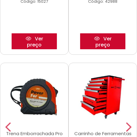
Código: 15027
Código: 42988
Ver
Ver
preço
preço
Trena Emborrachada Pro
Carrinho de Ferramentas