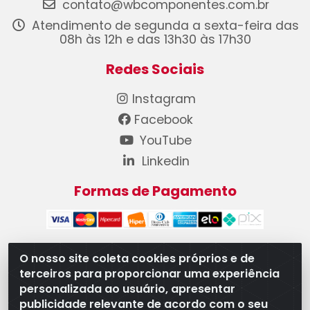
contato@wbcomponentes.com.br
Atendimento de segunda a sexta-feira das
08h às 12h e das 13h30 às 17h30
Redes Sociais
Instagram
Facebook
YouTube
Linkedin
Formas de Pagamento
O nosso site coleta cookies próprios e de
terceiros para proporcionar uma experiência
WB Componentes Automotivos LTDA - CNPJ
personalizada ao usuário, apresentar
08.528.393/0001-12 - Rua do Níquel, 667 - Parque
publicidade relevante de acordo com o seu
Oeste Industrial, Goiânia/GO - CEP 74375-660