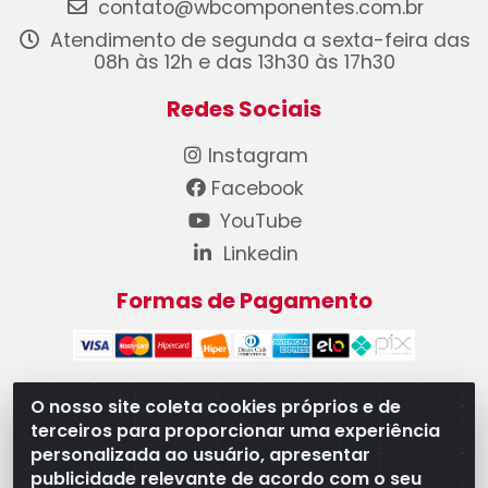
contato@wbcomponentes.com.br
Atendimento de segunda a sexta-feira das
08h às 12h e das 13h30 às 17h30
Redes Sociais
Instagram
Facebook
YouTube
Linkedin
Formas de Pagamento
O nosso site coleta cookies próprios e de
terceiros para proporcionar uma experiência
WB Componentes Automotivos LTDA - CNPJ
personalizada ao usuário, apresentar
08.528.393/0001-12 - Rua do Níquel, 667 - Parque
publicidade relevante de acordo com o seu
Oeste Industrial, Goiânia/GO - CEP 74375-660