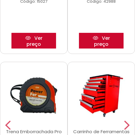
Código: 15027
Código: 42988
Ver
Ver
preço
preço
Trena Emborrachada Pro
Carrinho de Ferramentas