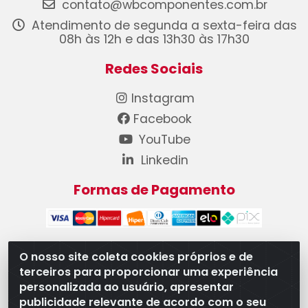
contato@wbcomponentes.com.br
Atendimento de segunda a sexta-feira das
08h às 12h e das 13h30 às 17h30
Redes Sociais
Instagram
Facebook
YouTube
Linkedin
Formas de Pagamento
O nosso site coleta cookies próprios e de
terceiros para proporcionar uma experiência
WB Componentes Automotivos LTDA - CNPJ
personalizada ao usuário, apresentar
08.528.393/0001-12 - Rua do Níquel, 667 - Parque
publicidade relevante de acordo com o seu
Oeste Industrial, Goiânia/GO - CEP 74375-660