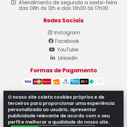
Atendimento de segunda a sexta-feira
das 08h às 12h e das 13h30 às 17h30
Redes Sociais
Instagram
Facebook
YouTube
Linkedin
Formas de Pagamento
O nosso site coleta cookies próprios e de
terceiros para proporcionar uma experiência
WB Componentes Automotivos LTDA - CNPJ
personalizada ao usuário, apresentar
08.528.393/0001-12 - Rua do Níquel, 667 - Parque
publicidade relevante de acordo com o seu
Oeste Industrial, Goiânia/GO - CEP 74375-660
perfil e melhorar a qualidade do nosso site.