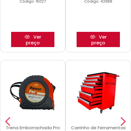
Código: 15027
Código: 42988
Ver
Ver
preço
preço
Trena Emborrachada Pro
Carrinho de Ferramentas