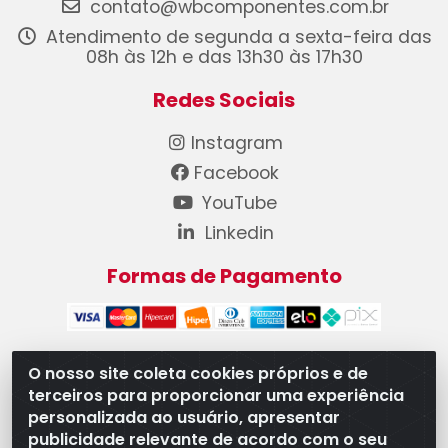
contato@wbcomponentes.com.br
Atendimento de segunda a sexta-feira das
08h às 12h e das 13h30 às 17h30
Redes Sociais
Instagram
Facebook
YouTube
Linkedin
Formas de Pagamento
O nosso site coleta cookies próprios e de
terceiros para proporcionar uma experiência
WB Componentes Automotivos LTDA - CNPJ
personalizada ao usuário, apresentar
08.528.393/0001-12 - Rua do Níquel, 667 - Parque
publicidade relevante de acordo com o seu
Oeste Industrial, Goiânia/GO - CEP 74375-660