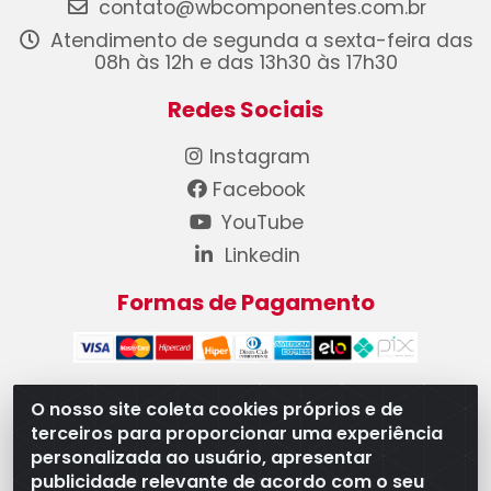
contato@wbcomponentes.com.br
Atendimento de segunda a sexta-feira das
08h às 12h e das 13h30 às 17h30
Redes Sociais
Instagram
Facebook
YouTube
Linkedin
Formas de Pagamento
O nosso site coleta cookies próprios e de
terceiros para proporcionar uma experiência
WB Componentes Automotivos LTDA - CNPJ
personalizada ao usuário, apresentar
08.528.393/0001-12 - Rua do Níquel, 667 - Parque
publicidade relevante de acordo com o seu
Oeste Industrial, Goiânia/GO - CEP 74375-660