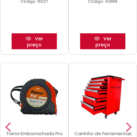
Código: 15027
Código: 42988
Ver
Ver
preço
preço
Trena Emborrachada Pro
Carrinho de Ferramentas