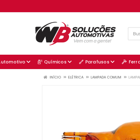
Automotivo
Químicos
Parafusos
Ferr
INÍCIO
ELÉTRICA
LAMPADA COMUM
LAMPA