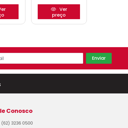
er
Ver
Ve
ço
preço
preço
s
le Conosco
(62) 3236 0500