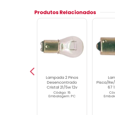
Produtos Relacionados
da Esmagada
Lampada 2 Pinos
La
io e Seta 1p
Desencontrado
Pisca/Re/
/5w Cristal
Cristal 21/5w 12v
67 
ódigo: 28
Código: 15
Cód
alagem: PC
Embalagem: PC
Embal