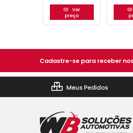
Ver
Ver
preço
preço
p
Cadastre-se para receber nos
Meus Pedidos