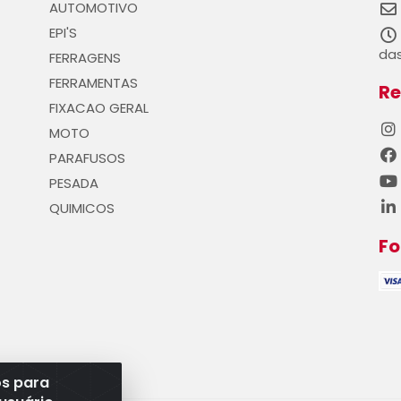
AUTOMOTIVO
EPI'S
das
FERRAGENS
FERRAMENTAS
Re
FIXACAO GERAL
MOTO
PARAFUSOS
PESADA
QUIMICOS
F
os para