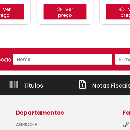
Ver
Ver
V
reço
preço
pre
sas ofertas!
Títulos
Notas Fiscai
Departamentos
Fa
AGRICOLA