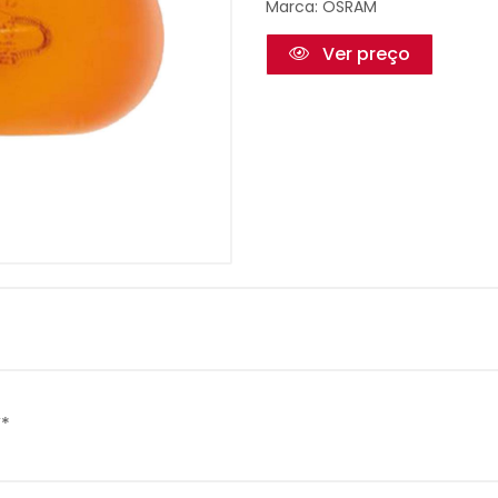
Marca:
OSRAM
Ver preço
V*