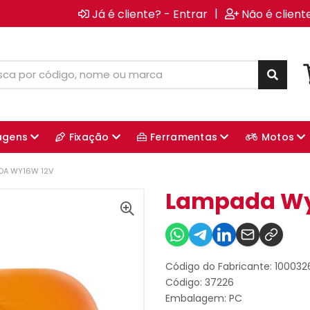
|
Já é cliente? - Entrar
Não é client
agens
Fixação
Ferramentas
Motos
DA WY16W 12V
Lampada Wy
Código do Fabricante: 10003
Código: 37226
Embalagem: PC