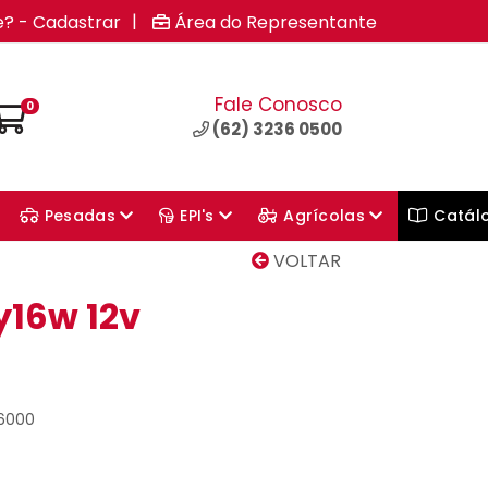
|
e? - Cadastrar
Área do Representante
Fale Conosco
0
(62) 3236 0500
Pesadas
EPI's
Agrícolas
Catál
VOLTAR
16w 12v
26000