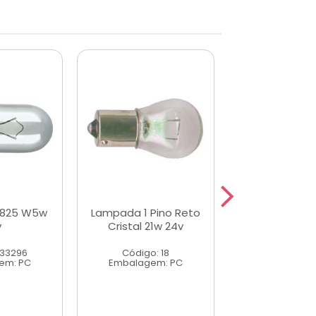
2825 W5w
Lampada 1 Pino Reto
Lampada Es
v
Cristal 21w 24v
Freio e Set
W21/5w Cri
 33296
Código: 18
Código: 
em: PC
Embalagem: PC
Embalagem