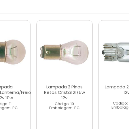
mpada
Lampada 2 Pinos
Lampada 
Lanterna/Freio
Retos Cristal 21/5w
12
12v 10w
12v
Código:
igo: 11
Código: 19
Embalag
agem: PC
Embalagem: PC