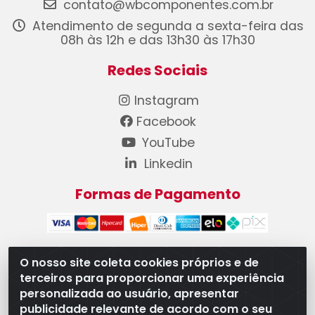
contato@wbcomponentes.com.br
Atendimento de segunda a sexta-feira das
08h às 12h e das 13h30 às 17h30
Redes Sociais
Instagram
Facebook
YouTube
Linkedin
Formas de Pagamento
O nosso site coleta cookies próprios e de
terceiros para proporcionar uma experiência
WB Componentes Automotivos LTDA - CNPJ
personalizada ao usuário, apresentar
08.528.393/0001-12 - Rua do Níquel, 667 - Parque
publicidade relevante de acordo com o seu
Oeste Industrial, Goiânia/GO - CEP 74375-660