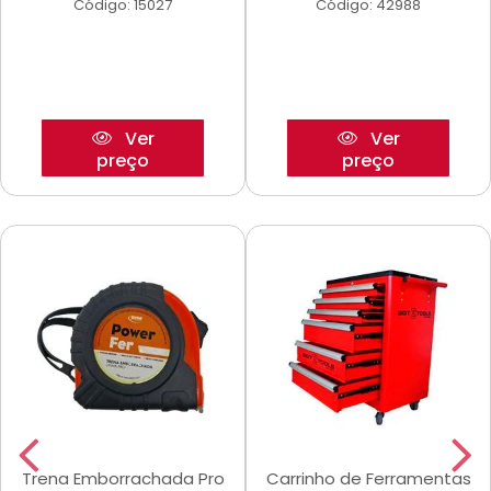
Código: 15027
Código: 42988
Ver
Ver
preço
preço
Trena Emborrachada Pro
Carrinho de Ferramentas