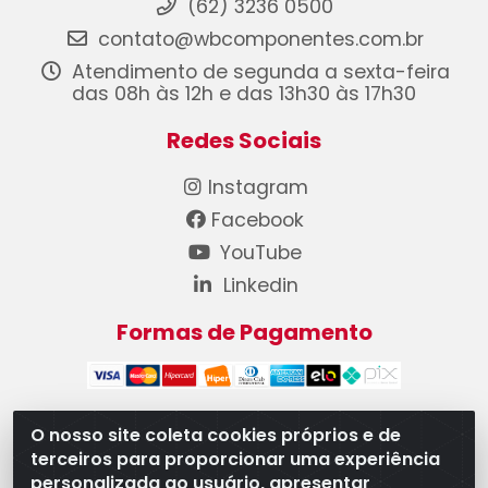
(62) 3236 0500
contato@wbcomponentes.com.br
Atendimento de segunda a sexta-feira
das 08h às 12h e das 13h30 às 17h30
Redes Sociais
Instagram
Facebook
YouTube
Linkedin
Formas de Pagamento
O nosso site coleta cookies próprios e de
terceiros para proporcionar uma experiência
WB Componentes Automotivos LTDA - CNPJ
personalizada ao usuário, apresentar
08.528.393/0001-12 - Rua do Níquel, 667 - Parque