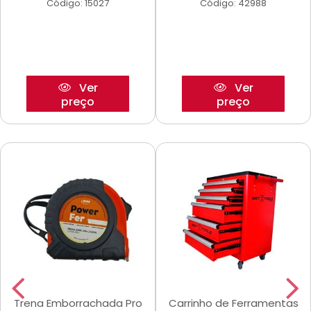
Código: 15027
Código: 42988
Ver
Ver
preço
preço
Trena Emborrachada Pro
Carrinho de Ferramentas