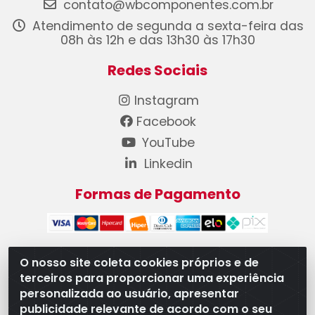
contato@wbcomponentes.com.br
Atendimento de segunda a sexta-feira das
08h às 12h e das 13h30 às 17h30
Redes Sociais
Instagram
Facebook
YouTube
Linkedin
Formas de Pagamento
O nosso site coleta cookies próprios e de
terceiros para proporcionar uma experiência
WB Componentes Automotivos LTDA - CNPJ
personalizada ao usuário, apresentar
08.528.393/0001-12 - Rua do Níquel, 667 - Parque
publicidade relevante de acordo com o seu
Oeste Industrial, Goiânia/GO - CEP 74375-660