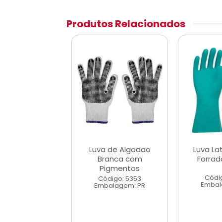
Produtos Relacionados
Latex Amarela
Luva de Algodao
Luva Lat
Pequena
Branca com
Forra
Pigmentos
digo: 5195
Códig
Código: 5353
alagem: PR
Embal
Embalagem: PR