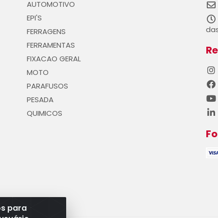
AUTOMOTIVO
EPI'S
das
FERRAGENS
FERRAMENTAS
Re
FIXACAO GERAL
MOTO
PARAFUSOS
PESADA
QUIMICOS
F
os para