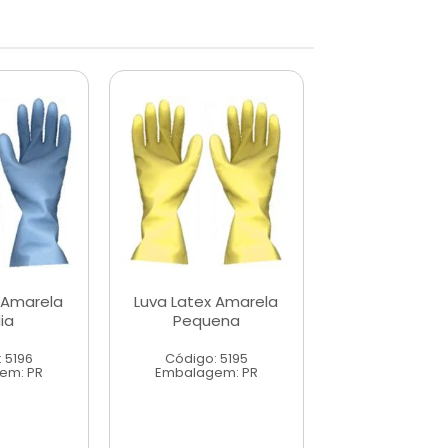
 Amarela
Luva Latex Amarela
Luva de Al
ia
Pequena
Branca 
Pigment
 5196
Código: 5195
Código: 5
em: PR
Embalagem: PR
Embalagem