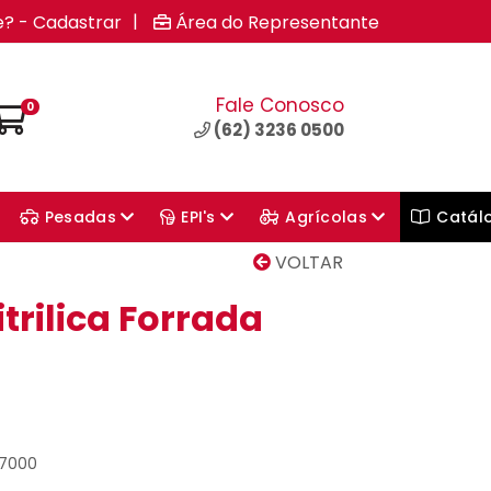
|
e? - Cadastrar
Área do Representante
Fale Conosco
0
(62) 3236 0500
Pesadas
EPI's
Agrícolas
Catál
VOLTAR
trilica Forrada
37000