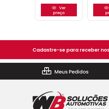
Ver
Ver
preço
preço
p
Cadastre-se para receber nos
Meus Pedidos