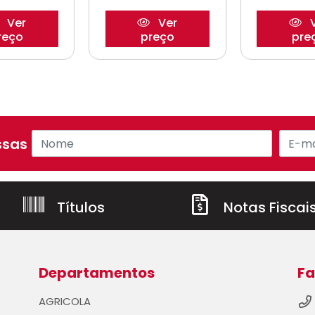
Ver
Ver
V
reço
preço
pre
sas ofertas!
Títulos
Notas Fiscai
Departamentos
Fa
AGRICOLA