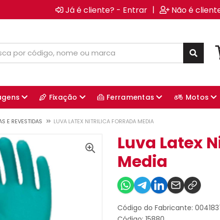
|
Já é cliente? - Entrar
Não é client
agens
Fixação
Ferramentas
Motos
AS E REVESTIDAS
LUVA LATEX NITRILICA FORRADA MEDIA
Luva Latex Ni
Media
Código do Fabricante: 00418
Código: 15880