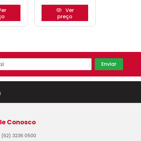
er
Ver
Ve
ço
preço
preço
s
le Conosco
(62) 3236 0500