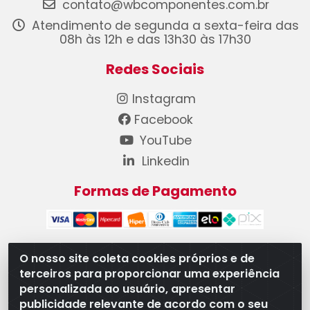
contato@wbcomponentes.com.br
Atendimento de segunda a sexta-feira das
08h às 12h e das 13h30 às 17h30
Redes Sociais
Instagram
Facebook
YouTube
Linkedin
Formas de Pagamento
O nosso site coleta cookies próprios e de
terceiros para proporcionar uma experiência
WB Componentes Automotivos LTDA - CNPJ
personalizada ao usuário, apresentar
08.528.393/0001-12 - Rua do Níquel, 667 - Parque
publicidade relevante de acordo com o seu
Oeste Industrial, Goiânia/GO - CEP 74375-660